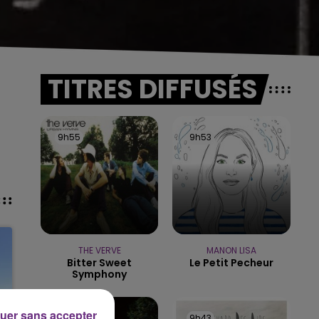
TITRES DIFFUSÉS
9h55
9h55
9h53
9h53
THE VERVE
MANON LISA
Bitter Sweet
Le Petit Pecheur
Symphony
uer sans accepter
9h47
9h47
9h43
9h43