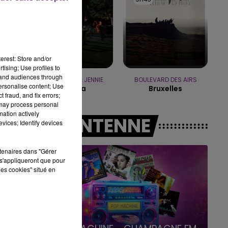
15h00 - 19h00
LE CLUB CHAMPAGNE FM
erest: Store and/or
tising; Use profiles to
tand audiences through
TAME IMPALA & JENNIE
BOULEVARD DES AIRS
personalise content; Use
Dracula
Bruxelles
 fraud, and fix errors;
 may process personal
mation actively
A L'ANTENNE
vices; Identify devices
rtenaires dans "Gérer
s'appliqueront que pour
les cookies" situé en
19h00 - 19h15