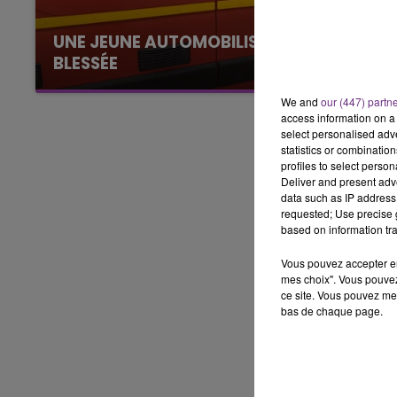
10h00 - 14h00
UNE JEUNE AUTOMOBILISTE GRIÈVEMENT
LE TICKET DE CAISSE
BLESSÉE
Une automobiliste s'est retrouvée piégée dans
We and
our (447) partn
son véhicule après une collision avec un poids
access information on a 
lourd. Très grièvement blessée, la jeune femme
select personalised ad
de 20 ans a été...
statistics or combinatio
profiles to select person
Deliver and present adv
data such as IP address 
requested; Use precise g
based on information tra
Vous pouvez accepter en 
mes choix". Vous pouvez
ce site. Vous pouvez met
bas de chaque page.
14h00 - 15h00