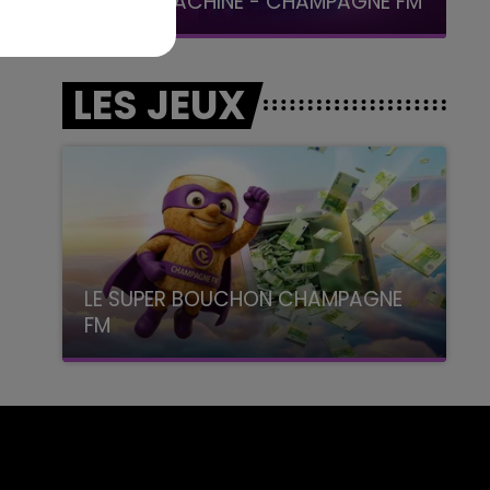
LA POP MACHINE - CHAMPAGNE FM
LES JEUX
LE SUPER BOUCHON CHAMPAGNE
FM
avec La Famille Champagne FM, à 8H10