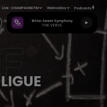
Live :
CHAMPAGNE FM
Webradios
Podcasts
Bitter Sweet Symphony
THE VERVE
 LIGUE