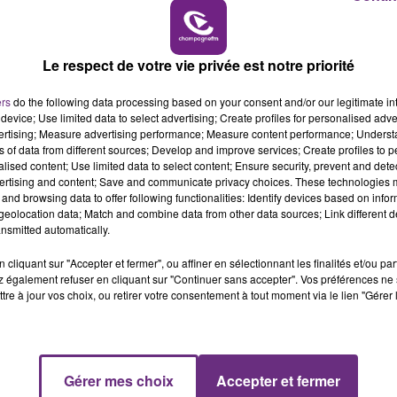
14h00 - 15h00
SI TOUT LE MONDE FAIT ÇA, MOI L'ANNÉE
LA RADIO POP
PROCHAINE JE VENDANGE EN...
Le respect de votre vie privée est notre priorité
La vendange en Champagne a débuté ce jeudi
ers
do the following data processing based on your consent and/or our legitimate int
6 août dans la commune de Montgueux (Aube).
device; Use limited data to select advertising; Create profiles for personalised adver
Du jamais vu !
vertising; Measure advertising performance; Measure content performance; Unders
ns of data from different sources; Develop and improve services; Create profiles to 
alised content; Use limited data to select content; Ensure security, prevent and detect
ertising and content; Save and communicate privacy choices. These technologies
and browsing data to offer following functionalities: Identify devices based on infor
eolocation data; Match and combine data from other data sources; Link different de
nsmitted automatically.
cliquant sur "Accepter et fermer", ou affiner en sélectionnant les finalités et/ou pa
 également refuser en cliquant sur "Continuer sans accepter". Vos préférences ne 
tre à jour vos choix, ou retirer votre consentement à tout moment via le lien "Gérer 
Gérer mes choix
Accepter et fermer
15h00 - 19h00