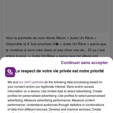
Voici la pochette de mon 4ème Album « Juste Un Rêve »
Disponible le 8 Juin prochain Ü� « Juste Un Rêve » parce que
je continue à vivre mes rêves et pas rêver ma vie... Et ça c’est
grâce à vous. « Juste Un Rêve » parce que cet album est
Continuer sans accepter
pensé comme une bulle d’air, une respiration de bonheur pour
toutes les personnes qui ont besoin de s’évader et de rêver
Le respect de votre vie privée est notre priorité
avec moi quelques instants. « Juste Un Rêve » c’est aussi mon
titre préféré de cet album que j’ai tellement hâte de partager
We and
our (447) partners
do the following data processing based on
avec vous et qui reflète totalement mon mood général �xÇ
your consent and/or our legitimate interest: Store and/or access
information on a device; Use limited data to select advertising; Create
Beaucoup d’autres surprises arrivent avant la date de sortie...
profiles for personalised advertising; Use profiles to select personalised
À suivre... ❤
advertising; Measure advertising performance; Measure content
performance; Understand audiences through statistics or combinations
Une publication partagée par
T A L �ܮÎ
(@talofficial) le
2 Avril 2018 à 12 :12 PDT
of data from different sources; Develop and improve services; Create