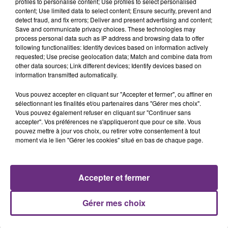
profiles to personalise content; Use profiles to select personalised
Rendez-vous le
content; Use limited data to select content; Ensure security, prevent and
8 juin
prochain dans tous les
points
detect fraud, and fix errors; Deliver and present advertising and content;
de ventes champardennais
habituels, pour découvrir
Save and communicate privacy choices. These technologies may
son
nouvel album
: "
Juste Un Rêve
" !
process personal data such as IP address and browsing data to offer
following functionalities: Identify devices based on information actively
requested; Use precise geolocation data; Match and combine data from
FIL D'ACTUS
other data sources; Link different devices; Identify devices based on
information transmitted automatically.
Vous pouvez accepter en cliquant sur "Accepter et fermer", ou affiner en
sélectionnant les finalités et/ou partenaires dans "Gérer mes choix".
Vous pouvez également refuser en cliquant sur "Continuer sans
accepter". Vos préférences ne s'appliqueront que pour ce site. Vous
pouvez mettre à jour vos choix, ou retirer votre consentement à tout
moment via le lien "Gérer les cookies" situé en bas de chaque page.
LA CENTRALE NUCLÉAIRE DE CHOOZ
Accepter et fermer
TOUJOURS À L'ARRÊT
Cela fait déjà une semaine que la centrale
Gérer mes choix
nucléaire ardennaise est à l'arrêt. Une situation
justifiée par la sécheresse intense qui est toujours