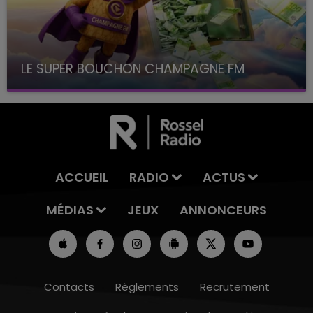
LE SUPER BOUCHON CHAMPAGNE FM
avec La Famille Champagne FM, à 8H10
ACCUEIL
RADIO
ACTUS
MÉDIAS
JEUX
ANNONCEURS
Contacts
Règlements
Recrutement