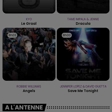
KYO
TAME IMPALA & JENNIE
Le Graal
Dracula
8h03
8h03
8h00
8h00
ROBBIE WILLIAMS
JENNIFER LOPEZ & DAVID GUETTA
Angels
Save Me Tonight
A L'ANTENNE