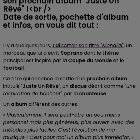
son prochain album "Juste Un
Rêve" !<br />
Date de sortie, pochette d'album
et infos, on vous dit tout :
Il y a quelques jours,
Tal
sortait son titre "
Mondial
"
, un
morceau que lui a écrit
Soprano
dont le thème
principal est inspiré par la
Coupe du Monde
et le
football
.
Ce titre qui annonce la sortie d'un
prochain album
intitulé "
Juste Un Rêve
", un
disque
décrit comme "
une
respiration de bonheur
" par la
chanteuse
.
Un
album
différent des autres :
«
Musicalement il sera peut-être un peu moins
personnel mais plus généreux, plus ouvert. Avec des
mélodies plus faciles. C'est l'évolution de ma
musique ! C'est pour moi un album plus immédiat.
»