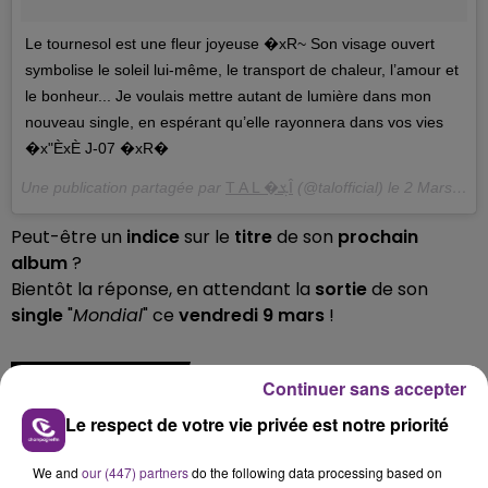
Le tournesol est une fleur joyeuse �xR~ Son visage ouvert
symbolise le soleil lui-même, le transport de chaleur, l’amour et
le bonheur... Je voulais mettre autant de lumière dans mon
nouveau single, en espérant qu’elle rayonnera dans vos vies
�x"ÈxÈ J-07 �xR�
Une publication partagée par
T A L �ܮÎ
(@talofficial) le
2 Mars 2018 à 9 :33 PST
Peut-être un
indice
sur le
titre
de son
prochain
album
?
Bientôt la réponse, en attendant la
sortie
de son
single
"
Mondial
" ce
vendredi 9 mars
!
FIL D'ACTUS
Continuer sans accepter
Le respect de votre vie privée est notre priorité
We and
our (447) partners
do the following data processing based on