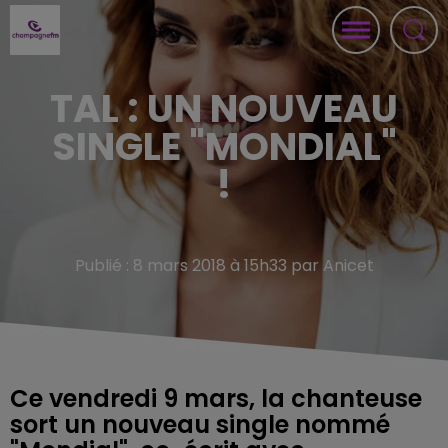
TAL : UN NOUVEAU
SINGLE "MONDIAL"
!
Publié : 8 mars 2018 à 15h33 par Anicet
Ce vendredi 9 mars, la chanteuse
sort un nouveau single nommé