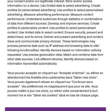
your consent and/or our legitimate interest: Store and/or access
information on a device; Use limited data to select advertising; Create
profiles for personalised advertising; Use profiles to select personalised
advertising; Measure advertising performance; Measure content
performance; Understand audiences through statistics or combinations
of data from different sources; Develop and improve services; Create
LA CENTRALE NUCLÉAIRE DE CHOOZ
profiles to personalise content; Use profiles to select personalised
content; Use limited data to select content; Ensure security, prevent and
TOUJOURS À L'ARRÊT
detect fraud, and fix errors; Deliver and present advertising and content;
Cela fait déjà une semaine que la centrale
Save and communicate privacy choices. These technologies may
nucléaire ardennaise est à l'arrêt. Une situation
process personal data such as IP address and browsing data to offer
following functionalities: Identify devices based on information actively
justifiée par la sécheresse intense qui est toujours
requested; Use precise geolocation data; Match and combine data from
présente.
other data sources; Link different devices; Identify devices based on
information transmitted automatically.
Vous pouvez accepter en cliquant sur "Accepter et fermer", ou affiner en
sélectionnant les finalités et/ou partenaires dans "Gérer mes choix".
Vous pouvez également refuser en cliquant sur "Continuer sans
accepter". Vos préférences ne s'appliqueront que pour ce site. Vous
LE MAGASIN JOUÉCLUB DE REIMS FERME
pouvez mettre à jour vos choix, ou retirer votre consentement à tout
SES PORTES
moment via le lien "Gérer les cookies" situé en bas de chaque page.
C'était l'une des institutions du centre-ville
rémois. Le magasin JouéClub est contraint de