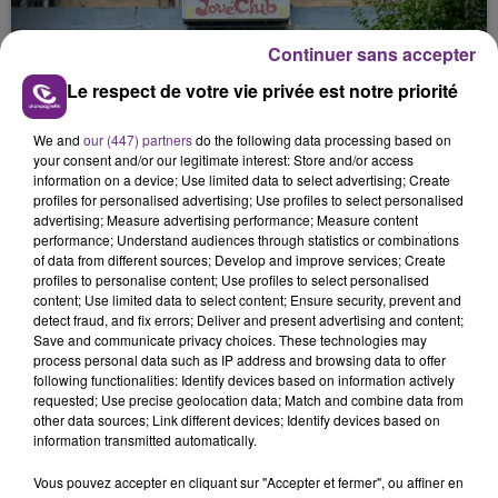
nucléaire ardennaise est à l'arrêt. Une situation
justifiée par la sécheresse intense qui est toujours
Continuer sans accepter
présente.
Le respect de votre vie privée est notre priorité
We and
our (447) partners
do the following data processing based on
your consent and/or our legitimate interest: Store and/or access
information on a device; Use limited data to select advertising; Create
LE MAGASIN JOUÉCLUB DE REIMS FERME
profiles for personalised advertising; Use profiles to select personalised
advertising; Measure advertising performance; Measure content
SES PORTES
performance; Understand audiences through statistics or combinations
C'était l'une des institutions du centre-ville
of data from different sources; Develop and improve services; Create
rémois. Le magasin JouéClub est contraint de
profiles to personalise content; Use profiles to select personalised
content; Use limited data to select content; Ensure security, prevent and
fermer ses portes.
TITRES DIFFUSÉS
detect fraud, and fix errors; Deliver and present advertising and content;
Save and communicate privacy choices. These technologies may
process personal data such as IP address and browsing data to offer
following functionalities: Identify devices based on information actively
0h45
0h45
0h40
0h40
requested; Use precise geolocation data; Match and combine data from
other data sources; Link different devices; Identify devices based on
information transmitted automatically.
Vous pouvez accepter en cliquant sur "Accepter et fermer", ou affiner en