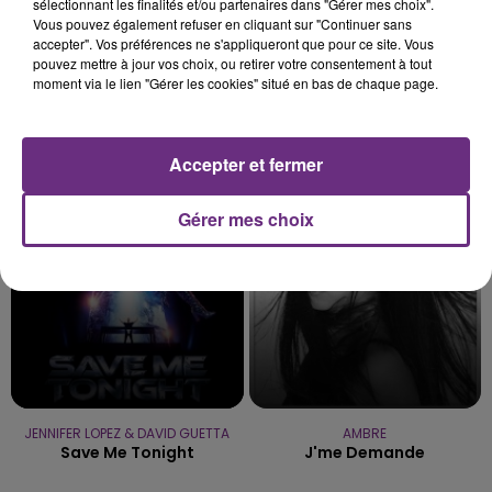
sélectionnant les finalités et/ou partenaires dans "Gérer mes choix".
Vous pouvez également refuser en cliquant sur "Continuer sans
accepter". Vos préférences ne s'appliqueront que pour ce site. Vous
pouvez mettre à jour vos choix, ou retirer votre consentement à tout
moment via le lien "Gérer les cookies" situé en bas de chaque page.
MYLES SMITH & NIALL HORAN
FUGEES
Drive Safe
Killing Me Softly (with His
Song)
Accepter et fermer
0h37
0h37
0h34
0h34
Gérer mes choix
JENNIFER LOPEZ & DAVID GUETTA
AMBRE
Save Me Tonight
J'me Demande