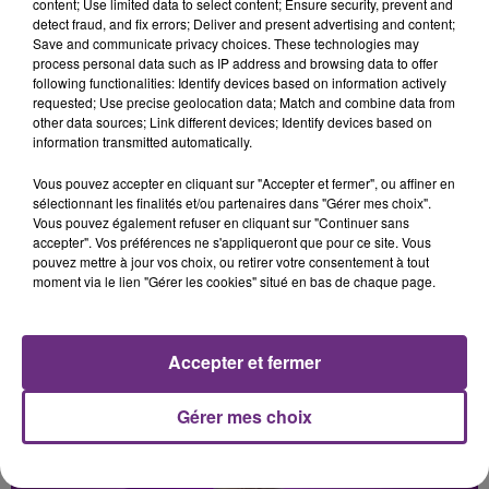
content; Use limited data to select content; Ensure security, prevent and
detect fraud, and fix errors; Deliver and present advertising and content;
Save and communicate privacy choices. These technologies may
NAÏKA
JUSTIN BIEBER
process personal data such as IP address and browsing data to offer
One Track Mind
Love Yourself
following functionalities: Identify devices based on information actively
requested; Use precise geolocation data; Match and combine data from
4h01
4h01
3h58
3h58
other data sources; Link different devices; Identify devices based on
information transmitted automatically.
Vous pouvez accepter en cliquant sur "Accepter et fermer", ou affiner en
sélectionnant les finalités et/ou partenaires dans "Gérer mes choix".
Vous pouvez également refuser en cliquant sur "Continuer sans
accepter". Vos préférences ne s'appliqueront que pour ce site. Vous
pouvez mettre à jour vos choix, ou retirer votre consentement à tout
moment via le lien "Gérer les cookies" situé en bas de chaque page.
JENNIFER LOPEZ & DAVID GUETTA
THE CALLING
Save Me Tonight
Wherever You Will Go
Accepter et fermer
Gérer mes choix
A L'ANTENNE