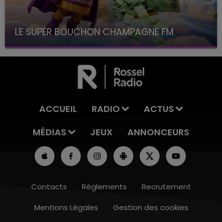
LE SUPER BOUCHON CHAMPAGNE FM
avec La Famille Champagne FM, à 8H10
ACCUEIL
RADIO
ACTUS
MÉDIAS
JEUX
ANNONCEURS
Contacts
Règlements
Recrutement
Mentions Légales
Gestion des cookies