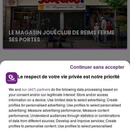
LE MAGASIN JOUÉCLUB DE REIMS FERME
SES PORTES
C'était l'une des institutions du centre-ville
rémois. Le magasin JouéClub est contraint de
fermer ses portes.
TITRES DIFFUSÉS
Continuer sans accepter
Le respect de votre vie privée est notre priorité
4h08
4h08
4h05
4h05
We and
our (447) partners
do the following data processing based on
your consent and/or our legitimate interest: Store and/or access
information on a device; Use limited data to select advertising; Create
profiles for personalised advertising; Use profiles to select personalised
advertising; Measure advertising performance; Measure content
performance; Understand audiences through statistics or combinations
of data from different sources; Develop and improve services; Create
profiles to personalise content; Use profiles to select personalised