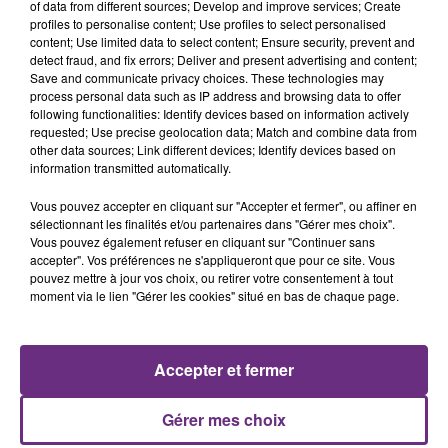
of data from different sources; Develop and improve services; Create
profiles to personalise content; Use profiles to select personalised
content; Use limited data to select content; Ensure security, prevent and
detect fraud, and fix errors; Deliver and present advertising and content;
Save and communicate privacy choices. These technologies may
process personal data such as IP address and browsing data to offer
following functionalities: Identify devices based on information actively
NATHALIE IMBRUGLIA
ADELE CASTILLON
requested; Use precise geolocation data; Match and combine data from
Torn
Ete Avec Toi
other data sources; Link different devices; Identify devices based on
information transmitted automatically.
5h49
5h49
5h45
5h45
Vous pouvez accepter en cliquant sur "Accepter et fermer", ou affiner en
sélectionnant les finalités et/ou partenaires dans "Gérer mes choix".
Vous pouvez également refuser en cliquant sur "Continuer sans
accepter". Vos préférences ne s'appliqueront que pour ce site. Vous
pouvez mettre à jour vos choix, ou retirer votre consentement à tout
moment via le lien "Gérer les cookies" situé en bas de chaque page.
Accepter et fermer
TAYLOR SWIFT
TRYO
The Fate Of Ophelia
La Traversee
Gérer mes choix