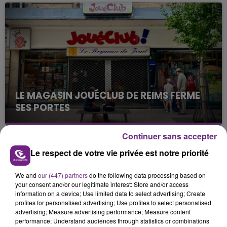
nucléaire ardennaise est à l'arrêt. Une situation
justifiée par la sécheresse intense qui est toujours
présente.
LE MAGASIN JOUÉCLUB DE REIMS FERME
SES PORTES
C'était l'une des institutions du centre-ville
rémois. Le magasin JouéClub est contraint de
Continuer sans accepter
fermer ses portes.
TITRES DIFFUSÉS
Le respect de votre vie privée est notre priorité
We and
our (447) partners
do the following data processing based on
5h56
5h56
5h52
5h52
your consent and/or our legitimate interest: Store and/or access
information on a device; Use limited data to select advertising; Create
profiles for personalised advertising; Use profiles to select personalised
advertising; Measure advertising performance; Measure content
performance; Understand audiences through statistics or combinations