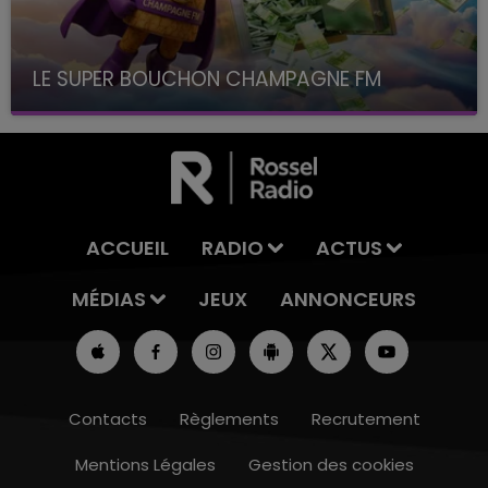
LE SUPER BOUCHON CHAMPAGNE FM
avec La Famille Champagne FM, à 8H10
ACCUEIL
RADIO
ACTUS
MÉDIAS
JEUX
ANNONCEURS
Contacts
Règlements
Recrutement
Mentions Légales
Gestion des cookies