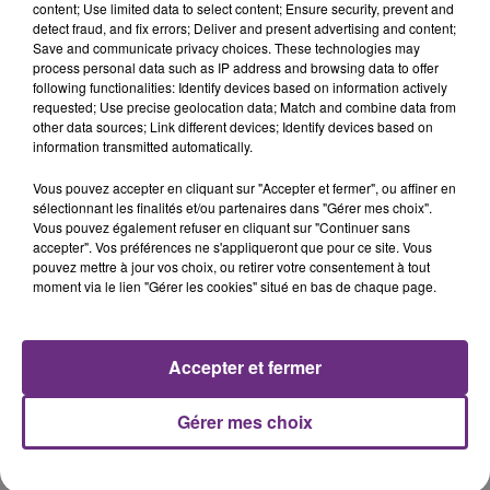
content; Use limited data to select content; Ensure security, prevent and
detect fraud, and fix errors; Deliver and present advertising and content;
Save and communicate privacy choices. These technologies may
MYLES SMITH & NIALL HORAN
FRERO DELAVEGA
process personal data such as IP address and browsing data to offer
Drive Safe
Ton Visage
following functionalities: Identify devices based on information actively
requested; Use precise geolocation data; Match and combine data from
14h16
14h16
14h13
14h13
other data sources; Link different devices; Identify devices based on
information transmitted automatically.
Vous pouvez accepter en cliquant sur "Accepter et fermer", ou affiner en
sélectionnant les finalités et/ou partenaires dans "Gérer mes choix".
Vous pouvez également refuser en cliquant sur "Continuer sans
accepter". Vos préférences ne s'appliqueront que pour ce site. Vous
pouvez mettre à jour vos choix, ou retirer votre consentement à tout
moment via le lien "Gérer les cookies" situé en bas de chaque page.
TEDDY SWIMS
ORELSAN
Accepter et fermer
Mr Know It All
Ailleurs
Gérer mes choix
A L'ANTENNE