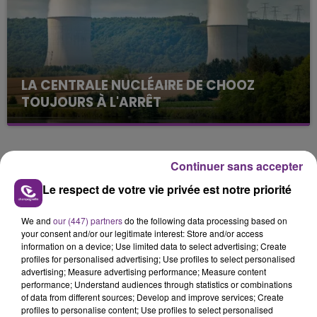
LA CENTRALE NUCLÉAIRE DE CHOOZ
TOUJOURS À L'ARRÊT
Cela fait déjà une semaine que la centrale
nucléaire ardennaise est à l'arrêt. Une situation
justifiée par la sécheresse intense qui est toujours
TITRES DIFFUSÉS
Continuer sans accepter
présente.
Le respect de votre vie privée est notre priorité
14h22
14h22
14h19
14h19
We and
our (447) partners
do the following data processing based on
your consent and/or our legitimate interest: Store and/or access
information on a device; Use limited data to select advertising; Create
profiles for personalised advertising; Use profiles to select personalised
advertising; Measure advertising performance; Measure content
performance; Understand audiences through statistics or combinations
of data from different sources; Develop and improve services; Create
profiles to personalise content; Use profiles to select personalised