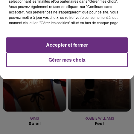
sélectionnant les finalités et/ou partenaires dans "Gérer mes choix".
Vous pouvez également refuser en cliquant sur "Continuer sans
accepter". Vos préférences ne s'appliqueront que pour ce site. Vous
pouvez mettre à jour vos choix, ou retirer votre consentement à tout
moment via le lien "Gérer les cookies" situé en bas de chaque page.
TEDDY SWIMS
LADY GAGA FEAT. BRADLEY
Mr Know It All
COOPER
Shallow
Accepter et fermer
10h27
10h27
10h24
10h24
Gérer mes choix
GIMS
ROBBIE WILLIAMS
Soleil
Feel