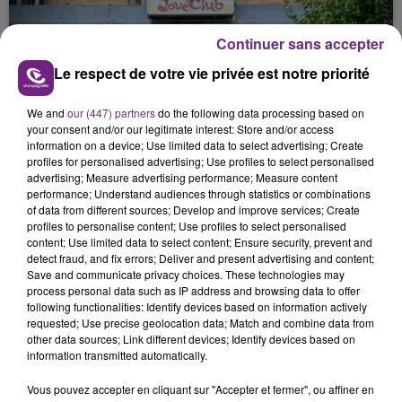
nucléaire ardennaise est à l'arrêt. Une situation
justifiée par la sécheresse intense qui est toujours
présente.
Continuer sans accepter
Le respect de votre vie privée est notre priorité
We and
our (447) partners
do the following data processing based on
your consent and/or our legitimate interest: Store and/or access
information on a device; Use limited data to select advertising; Create
LE MAGASIN JOUÉCLUB DE REIMS FERME
profiles for personalised advertising; Use profiles to select personalised
SES PORTES
advertising; Measure advertising performance; Measure content
performance; Understand audiences through statistics or combinations
C'était l'une des institutions du centre-ville
of data from different sources; Develop and improve services; Create
rémois. Le magasin JouéClub est contraint de
profiles to personalise content; Use profiles to select personalised
content; Use limited data to select content; Ensure security, prevent and
fermer ses portes.
TITRES DIFFUSÉS
detect fraud, and fix errors; Deliver and present advertising and content;
Save and communicate privacy choices. These technologies may
process personal data such as IP address and browsing data to offer
following functionalities: Identify devices based on information actively
10h35
10h35
10h30
10h30
requested; Use precise geolocation data; Match and combine data from
other data sources; Link different devices; Identify devices based on
information transmitted automatically.
Vous pouvez accepter en cliquant sur "Accepter et fermer", ou affiner en