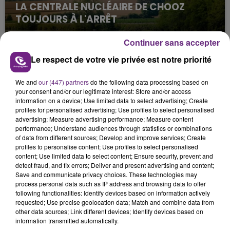
LA CENTRALE NUCLÉAIRE DE CHOOZ
TOUJOURS À L'ARRÊT
Cela fait déjà une semaine que la centrale
Continuer sans accepter
nucléaire ardennaise est à l'arrêt. Une situation
justifiée par la sécheresse intense qui est toujours
Le respect de votre vie privée est notre priorité
présente.
We and
our (447) partners
do the following data processing based on
your consent and/or our legitimate interest: Store and/or access
information on a device; Use limited data to select advertising; Create
profiles for personalised advertising; Use profiles to select personalised
advertising; Measure advertising performance; Measure content
performance; Understand audiences through statistics or combinations
LE MAGASIN JOUÉCLUB DE REIMS FERME
of data from different sources; Develop and improve services; Create
SES PORTES
profiles to personalise content; Use profiles to select personalised
content; Use limited data to select content; Ensure security, prevent and
C'était l'une des institutions du centre-ville
detect fraud, and fix errors; Deliver and present advertising and content;
rémois. Le magasin JouéClub est contraint de
Save and communicate privacy choices. These technologies may
process personal data such as IP address and browsing data to offer
fermer ses portes.
TITRES DIFFUSÉS
following functionalities: Identify devices based on information actively
requested; Use precise geolocation data; Match and combine data from
other data sources; Link different devices; Identify devices based on
information transmitted automatically.
18h36
18h36
18h30
18h30