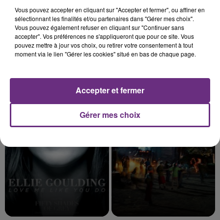
Vous pouvez accepter en cliquant sur "Accepter et fermer", ou affiner en
sélectionnant les finalités et/ou partenaires dans "Gérer mes choix".
Vous pouvez également refuser en cliquant sur "Continuer sans
accepter". Vos préférences ne s'appliqueront que pour ce site. Vous
pouvez mettre à jour vos choix, ou retirer votre consentement à tout
moment via le lien "Gérer les cookies" situé en bas de chaque page.
Accepter et fermer
TEMPER CITY
JUNGELI & EMMA
Self Aware
Juste Un Peu
Gérer mes choix
18h27
18h27
18h24
18h24