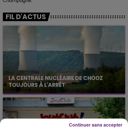
Champagne.
FIL D'ACTUS
LA CENTRALE NUCLÉAIRE DE CHOOZ
TOUJOURS À L'ARRÊT
Cela fait déjà une semaine que la centrale
nucléaire ardennaise est à l'arrêt. Une situation
justifiée par la sécheresse intense qui est toujours
présente.
Continuer sans accepter