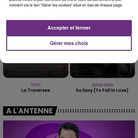
WIZ KHALIFA FEAT. CHARLIE PUTH
JENNIFER LOPEZ & DAVID GUETTA
moment via le lien "Gérer les cookies" situé en bas de chaque page.
See You Again
Save Me Tonight
17h56
17h56
17h53
17h53
Accepter et fermer
Gérer mes choix
TRYO
OLIVIA DEAN
La Traversee
So Easy (to Fall In Love)
A L'ANTENNE