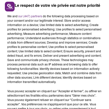
Le respect de votre vie privée est notre priorité
We and
our (447) partners
do the following data processing based on
LE MAGASIN JOUÉCLUB DE REIMS FERME
your consent and/or our legitimate interest: Store and/or access
SES PORTES
information on a device; Use limited data to select advertising; Create
profiles for personalised advertising; Use profiles to select personalised
C'était l'une des institutions du centre-ville
advertising; Measure advertising performance; Measure content
rémois. Le magasin JouéClub est contraint de
performance; Understand audiences through statistics or combinations
fermer ses portes.
of data from different sources; Develop and improve services; Create
TITRES DIFFUSÉS
profiles to personalise content; Use profiles to select personalised
content; Use limited data to select content; Ensure security, prevent and
detect fraud, and fix errors; Deliver and present advertising and content;
Save and communicate privacy choices. These technologies may
18h03
18h03
18h00
18h00
process personal data such as IP address and browsing data to offer
following functionalities: Identify devices based on information actively
requested; Use precise geolocation data; Match and combine data from
other data sources; Link different devices; Identify devices based on
information transmitted automatically.
Vous pouvez accepter en cliquant sur "Accepter et fermer", ou affiner en
sélectionnant les finalités et/ou partenaires dans "Gérer mes choix".
Vous pouvez également refuser en cliquant sur "Continuer sans
accepter". Vos préférences ne s'appliqueront que pour ce site. Vous
pouvez mettre à jour vos choix, ou retirer votre consentement à tout