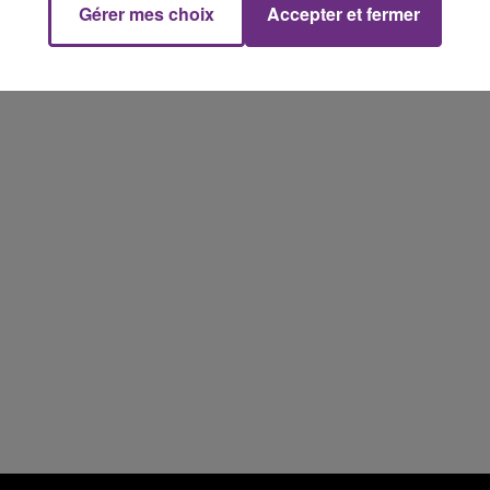
Gérer mes choix
Accepter et fermer
7h00 - 12h00
M
LE WEEK-END CHAMPAGNE FM