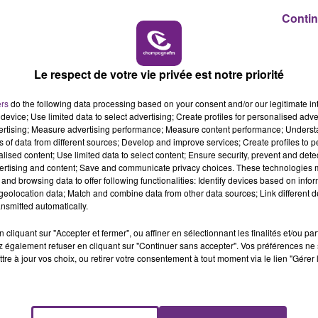
Contin
16h00 - 20h00
LE WEEK-END CHAMPAGNE FM
Le respect de votre vie privée est notre priorité
ers
do the following data processing based on your consent and/or our legitimate int
device; Use limited data to select advertising; Create profiles for personalised adver
vertising; Measure advertising performance; Measure content performance; Unders
ns of data from different sources; Develop and improve services; Create profiles to 
alised content; Use limited data to select content; Ensure security, prevent and detect
ertising and content; Save and communicate privacy choices. These technologies
LE MAGASIN JOUÉCLUB DE REIMS FERME
and browsing data to offer following functionalities: Identify devices based on infor
SES PORTES
eolocation data; Match and combine data from other data sources; Link different de
nsmitted automatically.
C'était l'une des institutions du centre-ville
rémois. Le magasin JouéClub est contraint de
cliquant sur "Accepter et fermer", ou affiner en sélectionnant les finalités et/ou pa
fermer ses portes.
 également refuser en cliquant sur "Continuer sans accepter". Vos préférences ne 
tre à jour vos choix, ou retirer votre consentement à tout moment via le lien "Gérer 