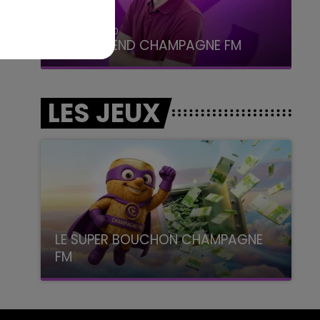
16h00 - 20h00
LE WEEK-END CHAMPAGNE FM
LES JEUX
LE SUPER BOUCHON CHAMPAGNE
FM
avec La Famille Champagne FM, à 8H10