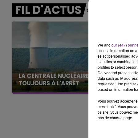
FIL D'ACTUS
7h00 - 12h00
LE WEEK-END CHAMPAGNE FM
We and
our (447) partn
access information on a 
select personalised ad
statistics or combinatio
profiles to select person
Deliver and present adv
LA CENTRALE NUCLÉAIRE DE CHOOZ
data such as IP address 
TOUJOURS À L'ARRÊT
requested; Use precise g
based on information tra
Cela fait déjà une semaine que la centrale
nucléaire ardennaise est à l'arrêt. Une situation
Vous pouvez accepter en 
justifiée par la sécheresse intense qui est
mes choix". Vous pouvez
ce site. Vous pouvez met
toujours présente.
bas de chaque page.