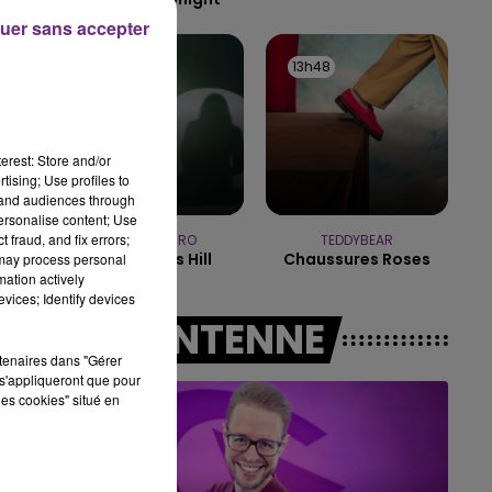
uer sans accepter
7h00 - 12h00
LE WEEK-END CHAMPAGNE FM
13h53
13h53
13h48
13h48
erest: Store and/or
tising; Use profiles to
tand audiences through
personalise content; Use
 fraud, and fix errors;
SIENNA SPIRO
TEDDYBEAR
Die On This Hill
Chaussures Roses
 may process personal
mation actively
vices; Identify devices
A L'ANTENNE
rtenaires dans "Gérer
s'appliqueront que pour
les cookies" situé en