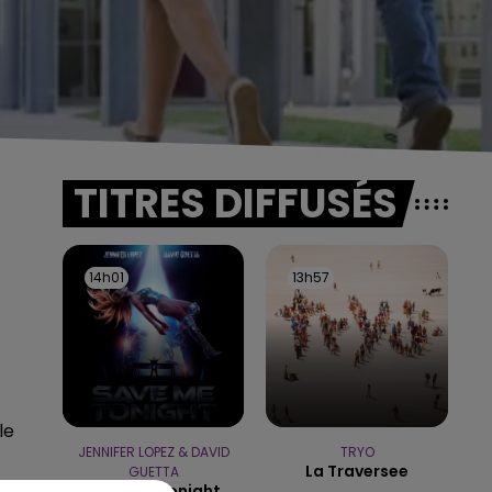
TITRES DIFFUSÉS
14h01
14h01
13h57
13h57
le
JENNIFER LOPEZ & DAVID
TRYO
La Traversee
GUETTA
Save Me Tonight