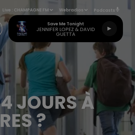
Live :
CHAMPAGNE FM
Webradios
Podcasts
Save Me Tonight
JENNIFER LOPEZ & DAVID
GUETTA
 4 JOURS À
RES ?