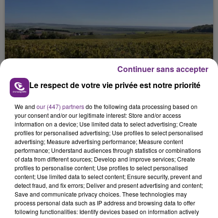
SI TOUT LE MONDE FAIT ÇA, MOI L'ANNÉE
Continuer sans accepter
PROCHAINE JE VENDANGE EN...
Le respect de votre vie privée est notre priorité
La vendange en Champagne a débuté ce jeudi 6
août dans la commune de Montgueux (Aube). Du
We and
our (447) partners
do the following data processing based on
jamais vu !
your consent and/or our legitimate interest: Store and/or access
information on a device; Use limited data to select advertising; Create
profiles for personalised advertising; Use profiles to select personalised
advertising; Measure advertising performance; Measure content
performance; Understand audiences through statistics or combinations
of data from different sources; Develop and improve services; Create
profiles to personalise content; Use profiles to select personalised
content; Use limited data to select content; Ensure security, prevent and
L'INSPECTION DU TRAVAIL RAPPELLE À
detect fraud, and fix errors; Deliver and present advertising and content;
Save and communicate privacy choices. These technologies may
L'ORDRE SUR LES CONDITIONS DE...
process personal data such as IP address and browsing data to offer
Alors que les dates de début des vendange 2026
following functionalities: Identify devices based on information actively