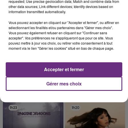
s'est avéré être plus précoce que prévu,
requested; Use precise geolocation data; Match and combine data from
other data sources; Link different devices; Identify devices based on
l'inspection du Travail en profite pour rappeler
TITRES DIFFUSÉS
information transmitted automatically.
les conditions de...
Vous pouvez accepter en cliquant sur "Accepter et fermer", ou affiner en
sélectionnant les finalités et/ou partenaires dans "Gérer mes choix".
1h29
1h29
1h26
1h26
Vous pouvez également refuser en cliquant sur "Continuer sans
accepter". Vos préférences ne s'appliqueront que pour ce site. Vous
pouvez mettre à jour vos choix, ou retirer votre consentement à tout
moment via le lien "Gérer les cookies" situé en bas de chaque page.
Accepter et fermer
Gérer mes choix
LADY GAGA
VITAA
Bad Romance
Ca Fait Mal
1h23
1h23
1h20
1h20