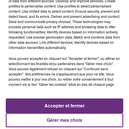
of data from different sources; Develop and improve services; Create
profiles to personalise content; Use profiles to select personalised
content; Use limited data to select content; Ensure security, prevent and
detect fraud, and fix errors; Deliver and present advertising and content;
Save and communicate privacy choices. These technologies may
process personal data such as IP address and browsing data to offer
following functionalities: Identify devices based on information actively
MARINA KAYE
JENNIFER LOPEZ & DAVID GUETTA
Homeless
Save Me Tonight
requested; Use precise geolocation data; Match and combine data from
other data sources; Link different devices; Identify devices based on
information transmitted automatically.
4h33
4h33
4h29
4h29
Vous pouvez accepter en cliquant sur "Accepter et fermer", ou affiner en
sélectionnant les finalités et/ou partenaires dans "Gérer mes choix".
Vous pouvez également refuser en cliquant sur "Continuer sans
accepter". Vos préférences ne s'appliqueront que pour ce site. Vous
pouvez mettre à jour vos choix, ou retirer votre consentement à tout
moment via le lien "Gérer les cookies" situé en bas de chaque page.
Accepter et fermer
CHRISTOPHE WILLEM
RIHANNA FEAT. CALVIN HARRIS
Systaime
We Found Love
Gérer mes choix