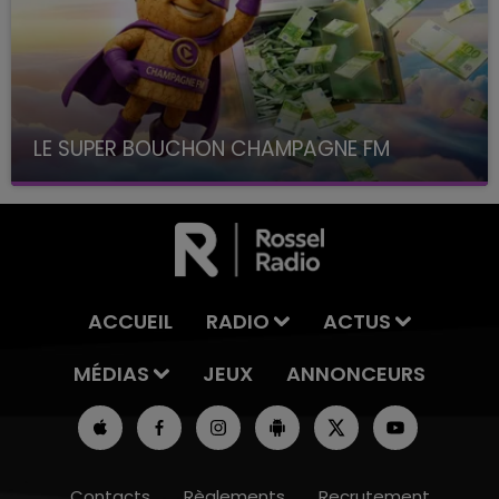
LE SUPER BOUCHON CHAMPAGNE FM
avec La Famille Champagne FM, à 8H10
ACCUEIL
RADIO
ACTUS
MÉDIAS
JEUX
ANNONCEURS
Contacts
Règlements
Recrutement