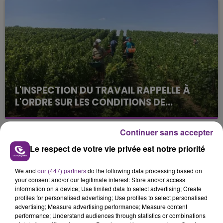
août dans la commune de Montgueux (Aube). Du
jamais vu !
L'INSPECTION DU TRAVAIL RAPPELLE À
L'ORDRE SUR LES CONDITIONS DE...
Alors que les dates de début des vendange 2026
s'est avéré être plus précoce que prévu,
Continuer sans accepter
l'inspection du Travail en profite pour rappeler
TITRES DIFFUSÉS
Le respect de votre vie privée est notre priorité
les conditions de...
We and
our (447) partners
do the following data processing based on
4h39
4h39
4h35
4h35
your consent and/or our legitimate interest: Store and/or access
information on a device; Use limited data to select advertising; Create
profiles for personalised advertising; Use profiles to select personalised
advertising; Measure advertising performance; Measure content
performance; Understand audiences through statistics or combinations