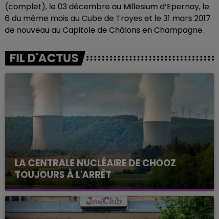
(complet), le 03 décembre au Millesium d’Epernay, le
6 du même mois au Cube de Troyes et le 31 mars 2017
de nouveau au Capitole de Châlons en Champagne.
FIL D'ACTUS
LA CENTRALE NUCLÉAIRE DE CHOOZ
TOUJOURS À L'ARRÊT
Cela fait déjà une semaine que la centrale
nucléaire ardennaise est à l'arrêt. Une situation
justifiée par la sécheresse intense qui est toujours