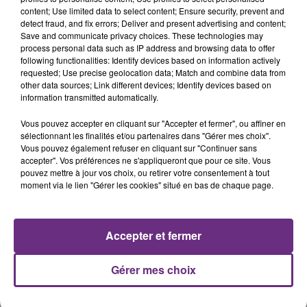
content; Use limited data to select content; Ensure security, prevent and
detect fraud, and fix errors; Deliver and present advertising and content;
Save and communicate privacy choices. These technologies may
TRYO
Lukas Graham
process personal data such as IP address and browsing data to offer
La Traversee
7 Years
following functionalities: Identify devices based on information actively
requested; Use precise geolocation data; Match and combine data from
other data sources; Link different devices; Identify devices based on
10h41
10h41
10h37
10h37
information transmitted automatically.
Vous pouvez accepter en cliquant sur "Accepter et fermer", ou affiner en
sélectionnant les finalités et/ou partenaires dans "Gérer mes choix".
Vous pouvez également refuser en cliquant sur "Continuer sans
accepter". Vos préférences ne s'appliqueront que pour ce site. Vous
pouvez mettre à jour vos choix, ou retirer votre consentement à tout
moment via le lien "Gérer les cookies" situé en bas de chaque page.
ORIA
BRUNO MARS
Accepter et fermer
Soiree Mondaine
I Just Might
Gérer mes choix
A L'ANTENNE