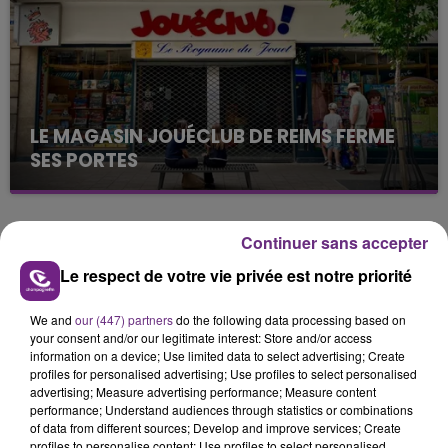
présente.
LE MAGASIN JOUÉCLUB DE REIMS FERME
SES PORTES
C'était l'une des institutions du centre-ville
rémois. Le magasin JouéClub est contraint de
fermer ses portes.
Continuer sans accepter
TITRES DIFFUSÉS
Le respect de votre vie privée est notre priorité
10h48
10h48
10h44
10h44
We and
our (447) partners
do the following data processing based on
your consent and/or our legitimate interest: Store and/or access
information on a device; Use limited data to select advertising; Create
profiles for personalised advertising; Use profiles to select personalised
advertising; Measure advertising performance; Measure content
performance; Understand audiences through statistics or combinations
of data from different sources; Develop and improve services; Create
profiles to personalise content; Use profiles to select personalised