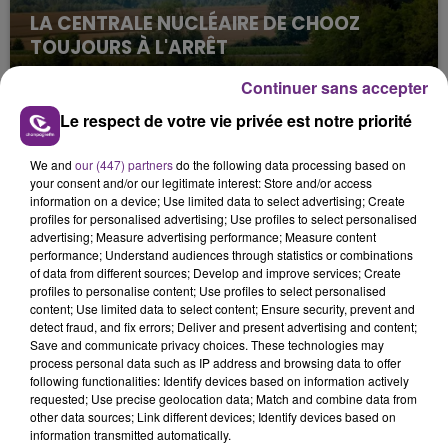
LA CENTRALE NUCLÉAIRE DE CHOOZ
TOUJOURS À L'ARRÊT
Cela fait déjà une semaine que la centrale
Continuer sans accepter
nucléaire ardennaise est à l'arrêt. Une situation
justifiée par la sécheresse intense qui est toujours
Le respect de votre vie privée est notre priorité
présente.
We and
our (447) partners
do the following data processing based on
your consent and/or our legitimate interest: Store and/or access
information on a device; Use limited data to select advertising; Create
profiles for personalised advertising; Use profiles to select personalised
advertising; Measure advertising performance; Measure content
performance; Understand audiences through statistics or combinations
LE MAGASIN JOUÉCLUB DE REIMS FERME
of data from different sources; Develop and improve services; Create
profiles to personalise content; Use profiles to select personalised
SES PORTES
content; Use limited data to select content; Ensure security, prevent and
C'était l'une des institutions du centre-ville
detect fraud, and fix errors; Deliver and present advertising and content;
rémois. Le magasin JouéClub est contraint de
Save and communicate privacy choices. These technologies may
process personal data such as IP address and browsing data to offer
fermer ses portes.
TITRES DIFFUSÉS
following functionalities: Identify devices based on information actively
requested; Use precise geolocation data; Match and combine data from
other data sources; Link different devices; Identify devices based on
information transmitted automatically.