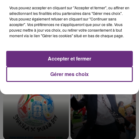
19h06
19h06
19h03
19h03
Vous pouvez accepter en cliquant sur "Accepter et fermer", ou affiner en
sélectionnant les finalités et/ou partenaires dans "Gérer mes choix".
Vous pouvez également refuser en cliquant sur "Continuer sans
accepter". Vos préférences ne s'appliqueront que pour ce site. Vous
pouvez mettre à jour vos choix, ou retirer votre consentement à tout
moment via le lien "Gérer les cookies" situé en bas de chaque page.
Accepter et fermer
TAYLOR SWIFT
VIANNEY
Elizabeth Taylor
Je M'en Vais
Gérer mes choix
18h59
18h59
18h57
18h57