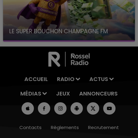
LE SUPER BOUCHON CHAMPAGNE FM
avec La Famille Champagne FM, à 8H10
ACCUEIL
RADIO
ACTUS
MÉDIAS
JEUX
ANNONCEURS
Contacts
Règlements
Recrutement