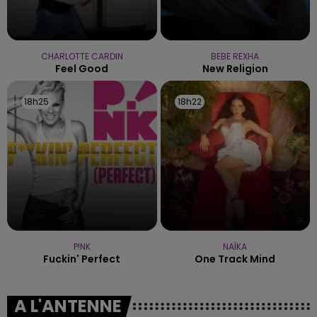
CHARLOTTE CARDIN
BEBE REXHA
Feel Good
New Religion
18h25
18h25
18h22
18h22
P!NK
NAÏKA
Fuckin' Perfect
One Track Mind
A L'ANTENNE