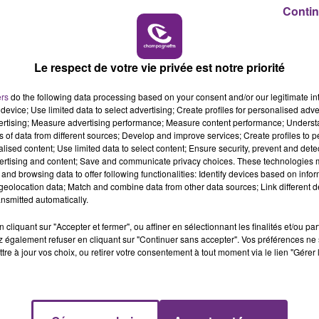
Contin
Le respect de votre vie privée est notre priorité
ers
do the following data processing based on your consent and/or our legitimate int
device; Use limited data to select advertising; Create profiles for personalised adver
vertising; Measure advertising performance; Measure content performance; Unders
ns of data from different sources; Develop and improve services; Create profiles to 
alised content; Use limited data to select content; Ensure security, prevent and detect
ertising and content; Save and communicate privacy choices. These technologies
and browsing data to offer following functionalities: Identify devices based on infor
eolocation data; Match and combine data from other data sources; Link different de
nsmitted automatically.
cliquant sur "Accepter et fermer", ou affiner en sélectionnant les finalités et/ou pa
 également refuser en cliquant sur "Continuer sans accepter". Vos préférences ne 
tre à jour vos choix, ou retirer votre consentement à tout moment via le lien "Gérer 
aient être les plus importantes.