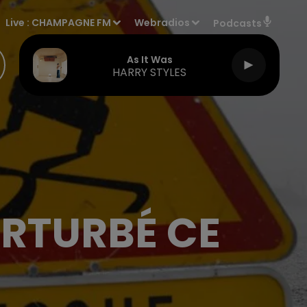
Live :
CHAMPAGNE FM
Webradios
Podcasts
As It Was
HARRY STYLES
RTURBÉ CE