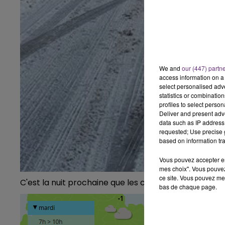
We and
our (447) partn
access information on a 
select personalised ad
statistics or combinatio
profiles to select person
Deliver and present adv
data such as IP address 
requested; Use precise g
based on information tra
Vous pouvez accepter en 
mes choix". Vous pouvez
ce site. Vous pouvez met
C'est la nuit prochaine que les chutes de neige devr
bas de chaque page.