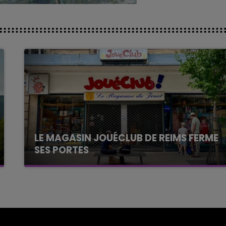
LE MAGASIN JOUÉCLUB DE REIMS FERME
SES PORTES
C'était l'une des institutions du centre-ville
rémois. Le magasin JouéClub est contraint de
fermer ses portes.