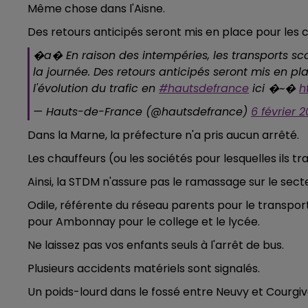
Même chose dans l'Aisne.
10h00 - 14h00
LE TICKET DE CAISSE
Des retours anticipés seront mis en place pour les 
�a� En raison des intempéries, les transports sco
la journée. Des retours anticipés seront mis en pla
l'évolution du trafic en
#hautsdefrance
ici �~�️
h
— Hauts-de-France (@hautsdefrance)
6 février 2
Dans la Marne, la préfecture n'a pris aucun arrêté.
Les chauffeurs (ou les sociétés pour lesquelles ils tr
Ainsi, la STDM n'assure pas le ramassage sur le sect
Odile, référente du réseau parents pour le transport
pour Ambonnay pour le college et le lycée.
Ne laissez pas vos enfants seuls à l'arrêt de bus.
Plusieurs accidents matériels sont signalés.
Un poids-lourd dans le fossé entre Neuvy et Courgiv