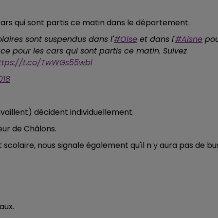
14h00 - 15h00
LA RADIO POP
cars qui sont partis ce matin dans le département.
laires sont suspendus dans l'
#Oise
et dans l'
#Aisne
pou
ce pour les cars qui sont partis ce matin. Suivez
ttps://t.co/TwWGs55wbl
018
availlent) décident individuellement.
eur de Châlons.
 scolaire, nous signale également qu'il n y aura pas de bu
aux.