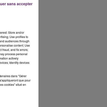
uer sans accepter
erest: Store and/or
tising; Use profiles to
tand audiences through
personalise content; Use
 fraud, and fix errors;
 may process personal
mation actively
vices; Identify devices
rtenaires dans "Gérer
s'appliqueront que pour
les cookies" situé en