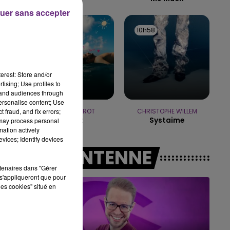
uer sans accepter
11h00 - 16h00
LE WEEK-END CHAMPAGNE FM
11h02
11h02
10h58
10h58
erest: Store and/or
tising; Use profiles to
tand audiences through
personalise content; Use
 fraud, and fix errors;
JEREMY FREROT
CHRISTOPHE WILLEM
Frerot
Systaime
 may process personal
mation actively
vices; Identify devices
A L'ANTENNE
rtenaires dans "Gérer
s'appliqueront que pour
les cookies" situé en