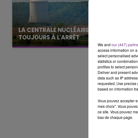
16h00 - 20h00
GNE FM
LE WEEK-END CHAMPAGN
LA CENTRALE NUCLÉAIRE DE CHOOZ
TOUJOURS À L'ARRÊT
Cela fait déjà une semaine que la centrale
We and
our (447) partn
access information on a 
nucléaire ardennaise est à l'arrêt. Une situation
select personalised ad
justifiée par la sécheresse intense qui est
statistics or combinatio
toujours présente.
profiles to select person
Deliver and present adv
data such as IP address 
requested; Use precise g
based on information tra
Vous pouvez accepter en 
mes choix". Vous pouvez
ce site. Vous pouvez met
bas de chaque page.