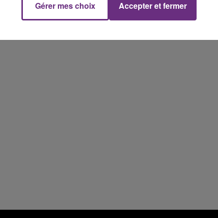
Gérer mes choix
Accepter et fermer
11h00 - 16h00
Le week-end Champagne FM