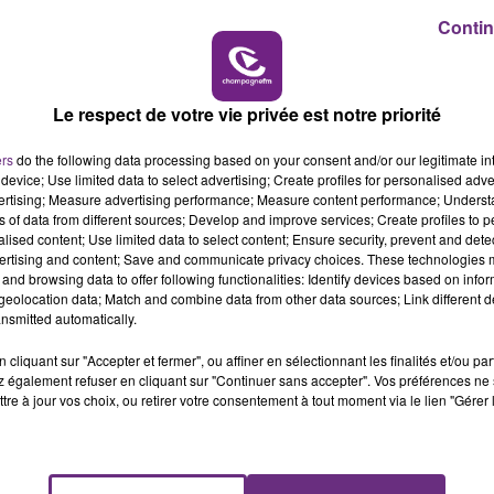
Contin
7h00 - 11h00
E FM
BEST OF
LE MAGASIN JOUÉCLUB DE REIMS FERME
Le respect de votre vie privée est notre priorité
SES PORTES
C'était l'une des institutions du centre-ville
ers
do the following data processing based on your consent and/or our legitimate int
device; Use limited data to select advertising; Create profiles for personalised adver
rémois. Le magasin JouéClub est contraint de
vertising; Measure advertising performance; Measure content performance; Unders
fermer ses portes.
ns of data from different sources; Develop and improve services; Create profiles to 
alised content; Use limited data to select content; Ensure security, prevent and detect
ertising and content; Save and communicate privacy choices. These technologies
and browsing data to offer following functionalities: Identify devices based on infor
eolocation data; Match and combine data from other data sources; Link different de
nsmitted automatically.
cliquant sur "Accepter et fermer", ou affiner en sélectionnant les finalités et/ou pa
 également refuser en cliquant sur "Continuer sans accepter". Vos préférences ne 
tre à jour vos choix, ou retirer votre consentement à tout moment via le lien "Gérer 