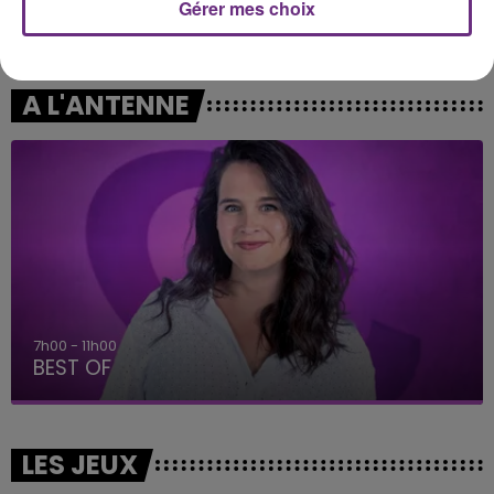
Gérer mes choix
ADELE CASTILLON
TAYLOR SWIFT
Ete Avec Toi
The Fate Of Ophelia
A L'ANTENNE
11h00 - 16h00
Le week-end Champagne FM
LES JEUX