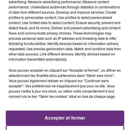
advertising; Measure advertising performance; Measure content
performance; Understand audiences through statistics or combinations
of data from different sources; Develop and improve services; Create
profiles to personalise content; Use profiles to select personalised
content; Use limited data to select content; Ensure security, prevent and
detect fraud, and fix errors; Deliver and present advertising and content;
Save and communicate privacy choices. These technologies may
process personal data such as IP address and browsing data to offer
following functionalities: Identify devices based on information actively
requested; Use precise geolocation data; Match and combine data from
other data sources; Link different devices; Identify devices based on
TEMPER CITY
NATHALIE IMBRUGLIA
information transmitted automatically.
Self Aware
Torn
Vous pouvez accepter en cliquant sur "Accepter et fermer", ou affiner en
5h52
5h52
5h49
5h49
sélectionnant les finalités et/ou partenaires dans "Gérer mes choix".
Vous pouvez également refuser en cliquant sur "Continuer sans
accepter". Vos préférences ne s'appliqueront que pour ce site. Vous
pouvez mettre à jour vos choix, ou retirer votre consentement à tout
moment via le lien "Gérer les cookies" situé en bas de chaque page.
Accepter et fermer