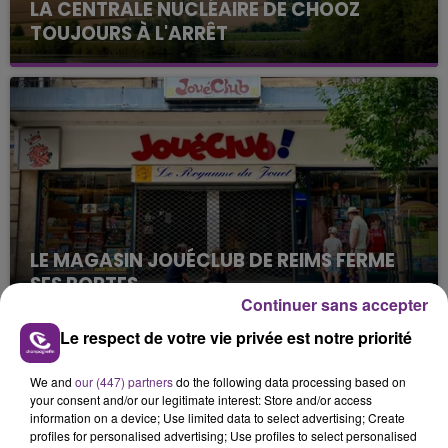
LA CENTRALE NUCLÉAIRE DE CHOOZ
TOUJOURS À L'ARRÊT
Cela fait déjà une semaine que la centrale
nucléaire ardennaise est à l'arrêt. Une situation
justifiée par la sécheresse intense qui est toujours
présente.
LE MAGASIN JOUÉCLUB DE REIMS FERME
SES PORTES
Continuer sans accepter
C'était l'une des institutions du centre-ville
rémois. Le magasin JouéClub est contraint de
Le respect de votre vie privée est notre priorité
fermer ses portes.
TITRES DIFFUSÉS
We and
our (447) partners
do the following data processing based on
your consent and/or our legitimate interest: Store and/or access
information on a device; Use limited data to select advertising; Create
6h00
6h00
5h56
5h56
profiles for personalised advertising; Use profiles to select personalised