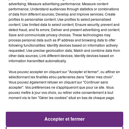
advertising; Measure advertising performance; Measure content
SI TOUT LE MONDE FAIT ÇA, MOI L'ANNÉE
performance; Understand audiences through statistics or combinations
PROCHAINE JE VENDANGE EN...
of data from different sources; Develop and improve services; Create
profiles to personalise content; Use profiles to select personalised
La vendange en Champagne a débuté ce jeudi 6
content; Use limited data to select content; Ensure security, prevent and
août dans la commune de Montgueux (Aube). Du
detect fraud, and fix errors; Deliver and present advertising and content;
jamais vu !
Save and communicate privacy choices. These technologies may
process personal data such as IP address and browsing data to offer
following functionalities: Identify devices based on information actively
requested; Use precise geolocation data; Match and combine data from
other data sources; Link different devices; Identify devices based on
information transmitted automatically.
Vous pouvez accepter en cliquant sur "Accepter et fermer", ou affiner en
sélectionnant les finalités et/ou partenaires dans "Gérer mes choix".
L'INSPECTION DU TRAVAIL RAPPELLE À
Vous pouvez également refuser en cliquant sur "Continuer sans
L'ORDRE SUR LES CONDITIONS DE...
accepter". Vos préférences ne s'appliqueront que pour ce site. Vous
Alors que les dates de début des vendange 2026
pouvez mettre à jour vos choix, ou retirer votre consentement à tout
moment via le lien "Gérer les cookies" situé en bas de chaque page.
s'est avéré être plus précoce que prévu,
l'inspection du Travail en profite pour rappeler
TITRES DIFFUSÉS
les conditions de...
Accepter et fermer