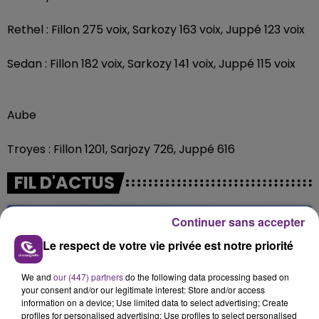
Rethel : Fillon 275 voix, Sarkozy 163 voix, Juppé 123 voix
Sedan : Fillon 182 voix, Sarkozy 141 voix, Juppé 115 voix
Aube
Troyes : Fillon 1201, Sarjozy 726, Juppé 616
FIL D'ACTUS
Continuer sans accepter
Le respect de votre vie privée est notre priorité
We and
our (447) partners
do the following data processing based on
your consent and/or our legitimate interest: Store and/or access
information on a device; Use limited data to select advertising; Create
profiles for personalised advertising; Use profiles to select personalised