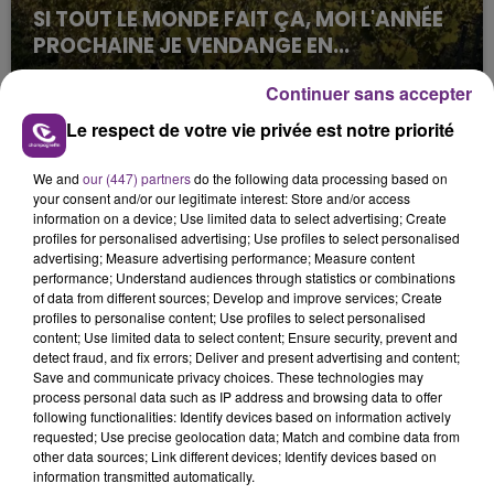
SI TOUT LE MONDE FAIT ÇA, MOI L'ANNÉE
PROCHAINE JE VENDANGE EN...
La vendange en Champagne a débuté ce jeudi 6
Continuer sans accepter
août dans la commune de Montgueux (Aube). Du
jamais vu !
Le respect de votre vie privée est notre priorité
We and
our (447) partners
do the following data processing based on
your consent and/or our legitimate interest: Store and/or access
information on a device; Use limited data to select advertising; Create
profiles for personalised advertising; Use profiles to select personalised
advertising; Measure advertising performance; Measure content
performance; Understand audiences through statistics or combinations
L'INSPECTION DU TRAVAIL RAPPELLE À
of data from different sources; Develop and improve services; Create
L'ORDRE SUR LES CONDITIONS DE...
profiles to personalise content; Use profiles to select personalised
content; Use limited data to select content; Ensure security, prevent and
Alors que les dates de début des vendange 2026
detect fraud, and fix errors; Deliver and present advertising and content;
s'est avéré être plus précoce que prévu,
Save and communicate privacy choices. These technologies may
process personal data such as IP address and browsing data to offer
l'inspection du Travail en profite pour rappeler
TITRES DIFFUSÉS
following functionalities: Identify devices based on information actively
les conditions de...
requested; Use precise geolocation data; Match and combine data from
other data sources; Link different devices; Identify devices based on
information transmitted automatically.
0h13
0h13
0h09
0h09