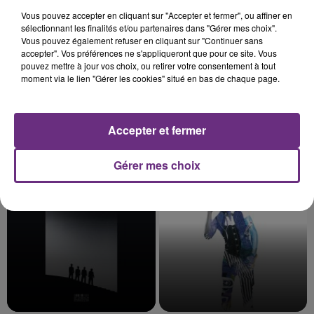
Vous pouvez accepter en cliquant sur "Accepter et fermer", ou affiner en
sélectionnant les finalités et/ou partenaires dans "Gérer mes choix".
Vous pouvez également refuser en cliquant sur "Continuer sans
accepter". Vos préférences ne s'appliqueront que pour ce site. Vous
pouvez mettre à jour vos choix, ou retirer votre consentement à tout
moment via le lien "Gérer les cookies" situé en bas de chaque page.
Accepter et fermer
SHAWN MENDES
TRYO
In My Blood
La Traversee
Gérer mes choix
0h06
0h06
0h03
0h03