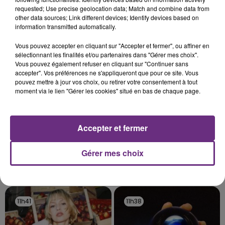
l'anniversaire du plus gros sanglier du monde.
requested; Use precise geolocation data; Match and combine data from
other data sources; Link different devices; Identify devices based on
Une fête est donc organisée et vous êtes tous
TITRES DIFFUSÉS
information transmitted automatically.
conviés !
Vous pouvez accepter en cliquant sur "Accepter et fermer", ou affiner en
sélectionnant les finalités et/ou partenaires dans "Gérer mes choix".
11h47
11h47
11h44
11h44
Vous pouvez également refuser en cliquant sur "Continuer sans
accepter". Vos préférences ne s'appliqueront que pour ce site. Vous
pouvez mettre à jour vos choix, ou retirer votre consentement à tout
moment via le lien "Gérer les cookies" situé en bas de chaque page.
Accepter et fermer
Gérer mes choix
ARIANA GRANDE
BLACK EYED PEAS
Hate That I Made You Love
Shut Up !
Me
11h41
11h41
11h38
11h38