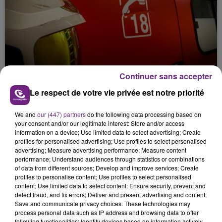
UN FEU DE REMORQUE BLOQUE LA
Continuer sans accepter
CIRCULATION DANS LES ARDENNES
Le respect de votre vie privée est notre priorité
Un feu de remorque s'est déclaré ce mercredi en
fin de matinée sur l'A34.
We and
our (447) partners
do the following data processing based on
your consent and/or our legitimate interest: Store and/or access
information on a device; Use limited data to select advertising; Create
profiles for personalised advertising; Use profiles to select personalised
advertising; Measure advertising performance; Measure content
performance; Understand audiences through statistics or combinations
of data from different sources; Develop and improve services; Create
profiles to personalise content; Use profiles to select personalised
content; Use limited data to select content; Ensure security, prevent and
VENEZ FÊTER CE WEEK-END
detect fraud, and fix errors; Deliver and present advertising and content;
L'ANNIVERSAIRE DE WOINIC
Save and communicate privacy choices. These technologies may
process personal data such as IP address and browsing data to offer
Ce samedi 8 août sera un grand jour :
following functionalities: Identify devices based on information actively