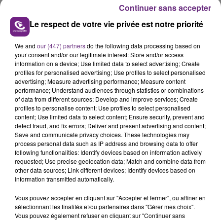
Continuer sans accepter
Le respect de votre vie privée est notre priorité
We and
our (447) partners
do the following data processing based on
your consent and/or our legitimate interest: Store and/or access
LA CENTRALE NUCLÉAIRE DE CHOOZ
information on a device; Use limited data to select advertising; Create
profiles for personalised advertising; Use profiles to select personalised
TOUJOURS À L'ARRÊT
advertising; Measure advertising performance; Measure content
Cela fait déjà une semaine que la centrale
performance; Understand audiences through statistics or combinations
nucléaire ardennaise est à l'arrêt. Une situation
of data from different sources; Develop and improve services; Create
profiles to personalise content; Use profiles to select personalised
justifiée par la sécheresse intense qui est toujours
TITRES DIFFUSÉS
content; Use limited data to select content; Ensure security, prevent and
présente.
detect fraud, and fix errors; Deliver and present advertising and content;
Save and communicate privacy choices. These technologies may
process personal data such as IP address and browsing data to offer
12h39
12h39
12h36
12h36
following functionalities: Identify devices based on information actively
requested; Use precise geolocation data; Match and combine data from
other data sources; Link different devices; Identify devices based on
information transmitted automatically.
Vous pouvez accepter en cliquant sur "Accepter et fermer", ou affiner en
sélectionnant les finalités et/ou partenaires dans "Gérer mes choix".
Vous pouvez également refuser en cliquant sur "Continuer sans