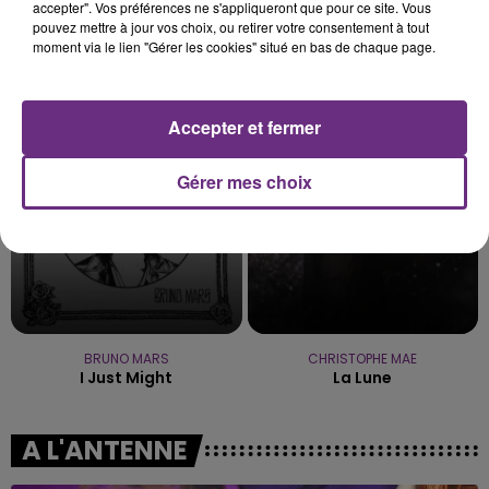
accepter". Vos préférences ne s'appliqueront que pour ce site. Vous
pouvez mettre à jour vos choix, ou retirer votre consentement à tout
moment via le lien "Gérer les cookies" situé en bas de chaque page.
SEXION D'ASSAUT
BEBE REXHA
Desole
New Religion
Accepter et fermer
12h29
12h29
12h26
12h26
Gérer mes choix
BRUNO MARS
CHRISTOPHE MAE
I Just Might
La Lune
A L'ANTENNE