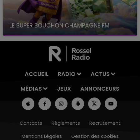
LE SUPER BOUCHON CHAMPAGNE FM
avec La Famille Champagne FM, à 8H10
ACCUEIL
RADIO
ACTUS
MÉDIAS
JEUX
ANNONCEURS
Contacts
Règlements
Recrutement
Mentions Légales
Gestion des cookies