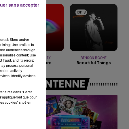
15h00 - 19h00
uer sans accepter
LE CLUB CHAMPAGNE FM
10h21
10h21
10h18
10h18
erest: Store and/or
tising; Use profiles to
tand audiences through
personalise content; Use
TEMPER CITY
BENSON BOONE
 fraud, and fix errors;
Self Aware
Beautiful Things
 may process personal
mation actively
vices; Identify devices
A L'ANTENNE
rtenaires dans "Gérer
s'appliqueront que pour
les cookies" situé en