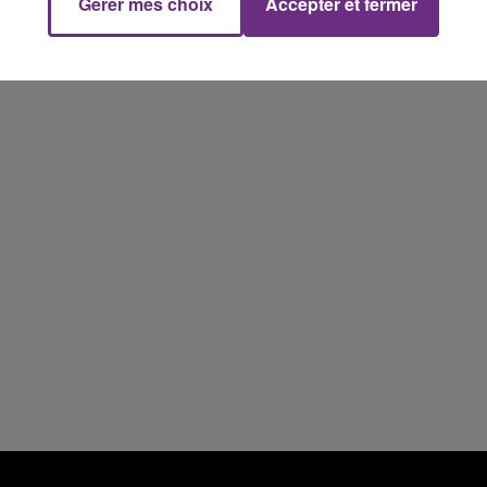
Gérer mes choix
Accepter et fermer
19h00 - 19h15
LA POP MACHINE - CHAMPAGNE FM