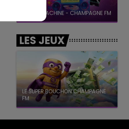
19h15 - 20h00
LA RADIO POP
LES JEUX
LE SUPER BOUCHON CHAMPAGNE
FM
avec La Famille Champagne FM, à 8H10