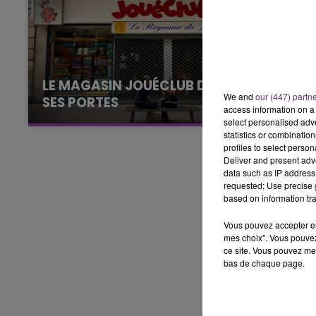
10h00 - 14h00
LE TICKET DE CAISSE
LE MAGASIN JOUÉCLUB DE REIMS FERME
We and
our (447) partn
SES PORTES
access information on a 
C'était l'une des institutions du centre-ville
select personalised ad
statistics or combinatio
rémois. Le magasin JouéClub est contraint de
profiles to select person
fermer ses portes.
Deliver and present adv
data such as IP address 
requested; Use precise g
based on information tra
Vous pouvez accepter en 
mes choix". Vous pouvez
ce site. Vous pouvez met
bas de chaque page.