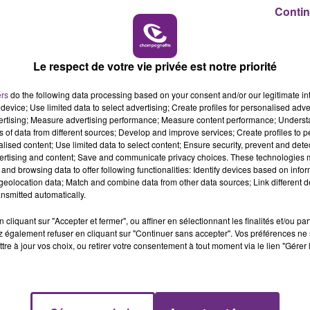
14h00 - 15h00
Contin
LA RADIO POP
Le respect de votre vie privée est notre priorité
UNE JEUNE AUTOMOBILISTE GRIÈVEMENT
ers
do the following data processing based on your consent and/or our legitimate int
BLESSÉE
device; Use limited data to select advertising; Create profiles for personalised adver
Une automobiliste s'est retrouvée piégée dans
vertising; Measure advertising performance; Measure content performance; Unders
ns of data from different sources; Develop and improve services; Create profiles to 
son véhicule après une collision avec un poids
alised content; Use limited data to select content; Ensure security, prevent and detect
lourd. Très grièvement blessée, la jeune femme
ertising and content; Save and communicate privacy choices. These technologies
de 20 ans a été...
and browsing data to offer following functionalities: Identify devices based on infor
eolocation data; Match and combine data from other data sources; Link different de
nsmitted automatically.
cliquant sur "Accepter et fermer", ou affiner en sélectionnant les finalités et/ou pa
 également refuser en cliquant sur "Continuer sans accepter". Vos préférences ne 
tre à jour vos choix, ou retirer votre consentement à tout moment via le lien "Gérer 