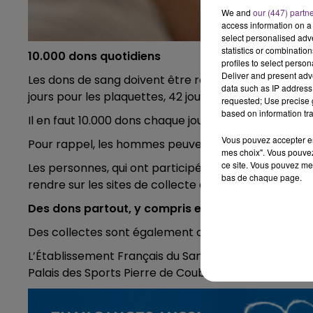
We and
our (447) partn
access information on a 
7h00 - 11h00
select personalised ad
pagne FM
BEST OF
statistics or combinatio
10.000 dons quotidiens
profiles to select person
Deliver and present adv
Les dons de sang doivent être réguliers et constants
data such as IP address 
jours pour les plaquettes, 42 jours pour les globules 
requested; Use precise g
based on information tra
Il en faut 10.000 dons chaque jour pour répondre au
Vous pouvez accepter en 
Pour rappel, les hommes peuvent donner leur sang si
mes choix". Vous pouvez
ce site. Vous pouvez met
Les personnes, qui ont participé à la Journée mondi
bas de chaque page.
rendre sur les sites de collecte dès la mi-août.
Des dons partout, y compris en vacances
Des collectes sont également organisées sur les l
L’Établissement Français du Sang organise une collect
Palais des Sports Pierre de Coubertin, à Châlons-