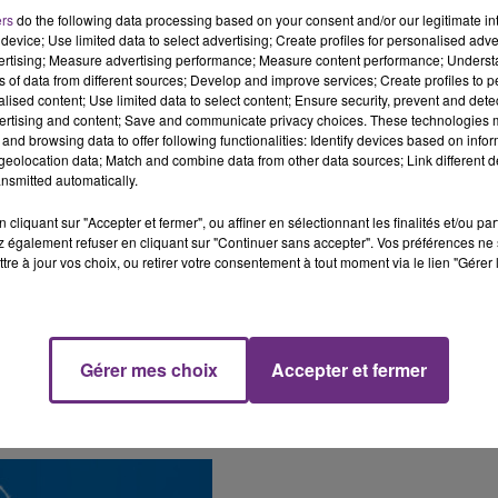
ers
do the following data processing based on your consent and/or our legitimate int
device; Use limited data to select advertising; Create profiles for personalised adver
11h00 - 16h00
vertising; Measure advertising performance; Measure content performance; Unders
Le week-end Champagne FM
ns of data from different sources; Develop and improve services; Create profiles to 
alised content; Use limited data to select content; Ensure security, prevent and detect
ertising and content; Save and communicate privacy choices. These technologies
 car la durée de vie des produits sanguins est limitée (5
and browsing data to offer following functionalities: Identify devices based on infor
rouges).
eolocation data; Match and combine data from other data sources; Link different de
nsmitted automatically.
x besoins des malades.
cliquant sur "Accepter et fermer", ou affiner en sélectionnant les finalités et/ou pa
x fois par an et les femmes quatre fois.
 également refuser en cliquant sur "Continuer sans accepter". Vos préférences ne 
tre à jour vos choix, ou retirer votre consentement à tout moment via le lien "Gérer 
ale des donneurs de sang le 14 juin, pourront de nouveau 
ieux de vacances, notamment en bord de mer.
Gérer mes choix
Accepter et fermer
e de sang, aujourd'hui (mercredi 26 juillet) jusqu'à 19h au
en-Champagne.