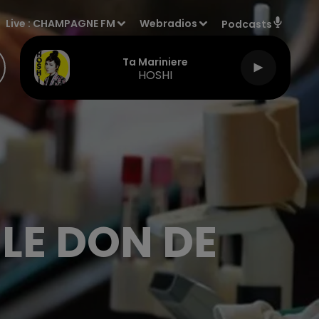
Live :
CHAMPAGNE FM
Webradios
Podcasts
Ta Mariniere
HOSHI
LE DON DE