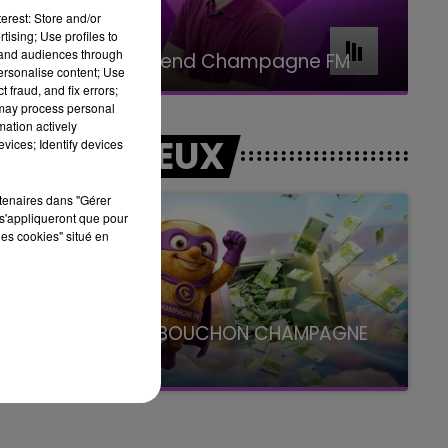
erest: Store and/or
tising; Use profiles to
16h00 - 20h00
tand audiences through
Le Week-end Champagne FM
personalise content; Use
 fraud, and fix errors;
 may process personal
mation actively
LES JEUX
vices; Identify devices
rtenaires dans "Gérer
s'appliqueront que pour
les cookies" situé en
se
LE SUPER BOUCHON CHAMPAGNE
FM
avec La Famille Champagne FM, à 8H10