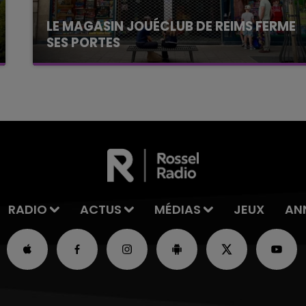
LE MAGASIN JOUÉCLUB DE REIMS FERME
SES PORTES
C'était l'une des institutions du centre-ville
rémois. Le magasin JouéClub est contraint de
fermer ses portes.
RADIO
ACTUS
MÉDIAS
JEUX
AN