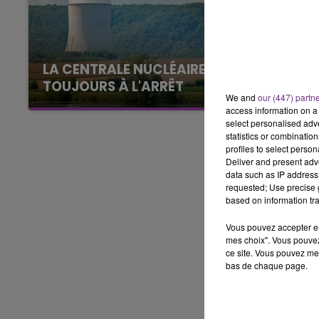
6h00 - 10h00
LA FAMILLE
LA CENTRALE NUCLÉAIRE DE CHOOZ
TOUJOURS À L'ARRÊT
We and
our (447) partn
Cela fait déjà une semaine que la centrale
access information on a 
nucléaire ardennaise est à l'arrêt. Une situation
select personalised ad
statistics or combinatio
justifiée par la sécheresse intense qui est
profiles to select person
toujours présente.
Deliver and present adv
data such as IP address 
requested; Use precise g
based on information tra
Vous pouvez accepter en 
mes choix". Vous pouvez
ce site. Vous pouvez met
bas de chaque page.