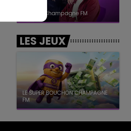
19h00 - 19h15
LA POP MACHINE - CHAMPAGNE FM
LES JEUX
LE SUPER BOUCHON CHAMPAGNE
FM
avec La Famille Champagne FM, à 8H10