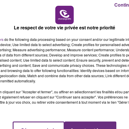
Contin
10h00 - 14h00
LE TICKET DE CAISSE
Le respect de votre vie privée est notre priorité
LE MAGASIN JOUÉCLUB DE REIMS FERME
SES PORTES
ers
do the following data processing based on your consent and/or our legitimate int
C'était l'une des institutions du centre-ville
device; Use limited data to select advertising; Create profiles for personalised adver
rémois. Le magasin JouéClub est contraint de
vertising; Measure advertising performance; Measure content performance; Unders
ns of data from different sources; Develop and improve services; Create profiles to 
fermer ses portes.
alised content; Use limited data to select content; Ensure security, prevent and detect
ertising and content; Save and communicate privacy choices. These technologies
and browsing data to offer following functionalities: Identify devices based on infor
eolocation data; Match and combine data from other data sources; Link different de
nsmitted automatically.
cliquant sur "Accepter et fermer", ou affiner en sélectionnant les finalités et/ou pa
 également refuser en cliquant sur "Continuer sans accepter". Vos préférences ne 
tre à jour vos choix, ou retirer votre consentement à tout moment via le lien "Gérer 