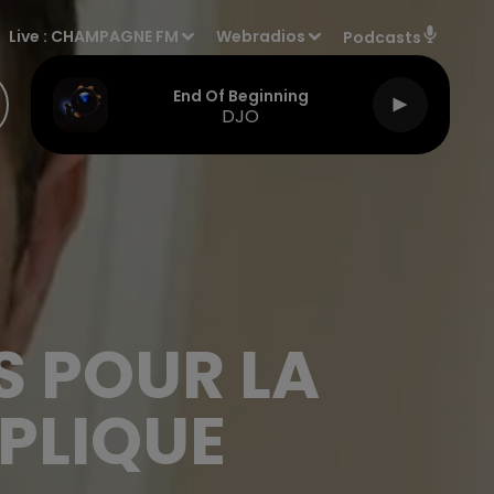
Live :
CHAMPAGNE FM
Webradios
Podcasts
End Of Beginning
DJO
S POUR LA
XPLIQUE