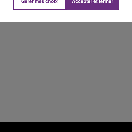
Gérer mes choix
Accepter et fermer
15h00 - 19h00
Le Club Champagne FM