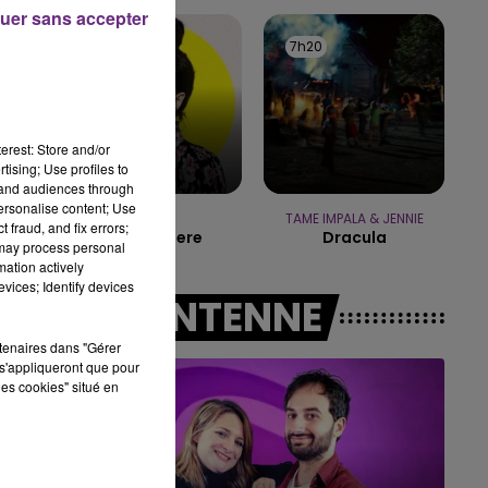
uer sans accepter
14h00 - 15h00
7h24
7h24
7h20
7h20
LA RADIO POP
erest: Store and/or
tising; Use profiles to
tand audiences through
personalise content; Use
HOSHI
TAME IMPALA & JENNIE
 fraud, and fix errors;
Ta Mariniere
Dracula
 may process personal
mation actively
vices; Identify devices
A L'ANTENNE
rtenaires dans "Gérer
s'appliqueront que pour
les cookies" situé en