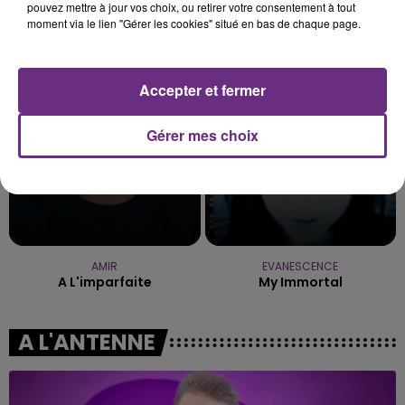
pouvez mettre à jour vos choix, ou retirer votre consentement à tout
moment via le lien "Gérer les cookies" situé en bas de chaque page.
JECK & CARLA
PANIC! AT THE DISCO
La Recette
High Hopes
23h47
23h47
23h43
23h43
Accepter et fermer
Gérer mes choix
AMIR
EVANESCENCE
A L'imparfaite
My Immortal
A L'ANTENNE