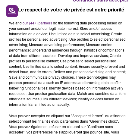
Le respect de votre vie privée est notre priorité
We and
our (447) partners
do the following data processing based on
LE MAGASIN JOUÉCLUB DE REIMS FERME
your consent and/or our legitimate interest: Store and/or access
information on a device; Use limited data to select advertising; Create
SES PORTES
profiles for personalised advertising; Use profiles to select personalised
C'était l'une des institutions du centre-ville
advertising; Measure advertising performance; Measure content
rémois. Le magasin JouéClub est contraint de
performance; Understand audiences through statistics or combinations
of data from different sources; Develop and improve services; Create
fermer ses portes.
TITRES DIFFUSÉS
profiles to personalise content; Use profiles to select personalised
content; Use limited data to select content; Ensure security, prevent and
detect fraud, and fix errors; Deliver and present advertising and content;
Save and communicate privacy choices. These technologies may
23h53
23h53
23h50
23h50
process personal data such as IP address and browsing data to offer
following functionalities: Identify devices based on information actively
requested; Use precise geolocation data; Match and combine data from
other data sources; Link different devices; Identify devices based on
information transmitted automatically.
Vous pouvez accepter en cliquant sur "Accepter et fermer", ou affiner en
sélectionnant les finalités et/ou partenaires dans "Gérer mes choix".
Vous pouvez également refuser en cliquant sur "Continuer sans
accepter". Vos préférences ne s'appliqueront que pour ce site. Vous