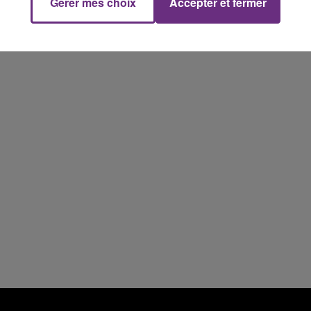
Gérer mes choix
Accepter et fermer
SES PORTES
19h15 - 20h00
NE FM
LA RADIO POP
C'était l'une des institutions du centre-ville
rémois. Le magasin JouéClub est contraint de
fermer ses portes.