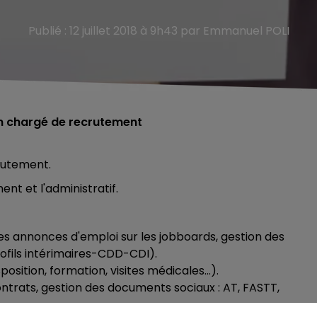
Publié : 12 juillet 2018 à 9h43 par Emmanuel POLI
on chargé de recrutement
rutement.
ent et l'administratif.
des annonces d'emploi sur les jobboards, gestion des
rofils intérimaires-CDD-CDI).
position, formation, visites médicales...).
ontrats, gestion des documents sociaux : AT, FASTT,