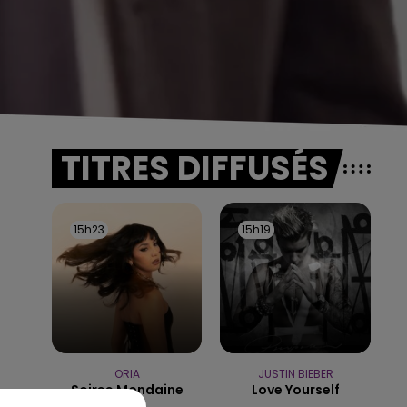
TITRES DIFFUSÉS
15h23
15h23
15h19
15h19
ORIA
JUSTIN BIEBER
Soiree Mondaine
Love Yourself