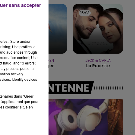
19h15 - 20h00
uer sans accepter
LA RADIO POP
15h17
15h17
15h13
15h13
erest: Store and/or
tising; Use profiles to
tand audiences through
personalise content; Use
ALEX WARREN
JECK & CARLA
 fraud, and fix errors;
Passenger
La Recette
 may process personal
mation actively
vices; Identify devices
A L'ANTENNE
rtenaires dans "Gérer
s'appliqueront que pour
les cookies" situé en