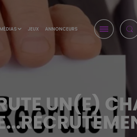
MÉDIAS
JEUX
ANNONCEURS
RUTE UN(E) CH
E...RECRUTEME