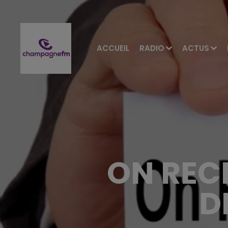
ACCUEIL
RADIO
ACTUS
ON REC
D