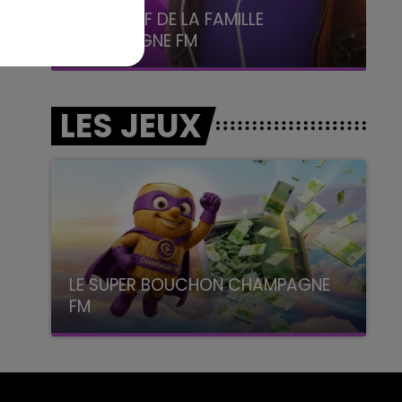
5h00 - 6h00
LE BEST OF DE LA FAMILLE
CHAMPAGNE FM
LES JEUX
LE SUPER BOUCHON CHAMPAGNE
FM
avec La Famille Champagne FM, à 8H10