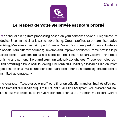
19h00 - 19h15
Contin
LA POP MACHINE - CHAMPAGNE FM
ansversal.
Le respect de votre vie privée est notre priorité
r une fonction similaire en assistanat.
ers
do the following data processing based on your consent and/or our legitimate int
device; Use limited data to select advertising; Create profiles for personalised adver
vertising; Measure advertising performance; Measure content performance; Unders
ns of data from different sources; Develop and improve services; Create profiles to 
alised content; Use limited data to select content; Ensure security, prevent and detect
ertising and content; Save and communicate privacy choices. These technologies
and browsing data to offer following functionalities: Identify devices based on infor
eolocation data; Match and combine data from other data sources; Link different de
nsmitted automatically.
cliquant sur "Accepter et fermer", ou affiner en sélectionnant les finalités et/ou pa
 également refuser en cliquant sur "Continuer sans accepter". Vos préférences ne 
tre à jour vos choix, ou retirer votre consentement à tout moment via le lien "Gérer 
LE MAGASIN JOUÉCLUB DE REIMS FERME