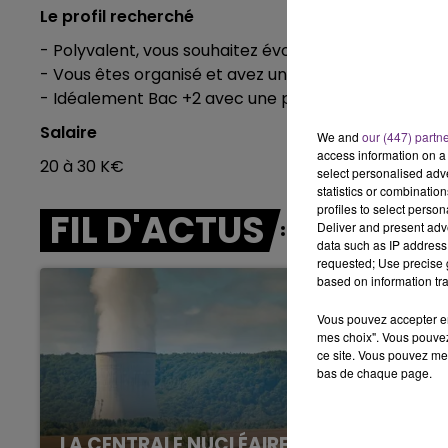
15h00 - 19h00
Le profil recherché
LE CLUB CHAMPAGNE FM
- Polyvalent, vous souhaitez évoluer sur un poste tr
- Vous êtes organisé et avez un contact facile.
- Idéalement Bac +2 avec une première expérience su
Salaire
We and
our (447) partn
access information on a 
20 à 30 K€
select personalised ad
statistics or combinatio
profiles to select person
FIL D'ACTUS
Deliver and present adv
data such as IP address 
requested; Use precise g
based on information tra
Vous pouvez accepter en 
mes choix". Vous pouvez
ce site. Vous pouvez met
bas de chaque page.
LA CENTRALE NUCLÉAIRE DE CHOOZ