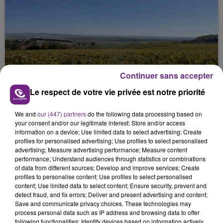
SI TOUT LE MONDE FAIT ÇA, MOI L'ANNÉE
Continuer sans accepter
PROCHAINE JE VENDANGE EN...
Le respect de votre vie privée est notre priorité
La vendange en Champagne a débuté ce jeudi 6
août dans la commune de Montgueux (Aube). Du
We and
our (447) partners
do the following data processing based on
jamais vu !
your consent and/or our legitimate interest: Store and/or access
information on a device; Use limited data to select advertising; Create
profiles for personalised advertising; Use profiles to select personalised
advertising; Measure advertising performance; Measure content
performance; Understand audiences through statistics or combinations
of data from different sources; Develop and improve services; Create
profiles to personalise content; Use profiles to select personalised
content; Use limited data to select content; Ensure security, prevent and
detect fraud, and fix errors; Deliver and present advertising and content;
L'INSPECTION DU TRAVAIL RAPPELLE À
Save and communicate privacy choices. These technologies may
L'ORDRE SUR LES CONDITIONS DE...
process personal data such as IP address and browsing data to offer
following functionalities: Identify devices based on information actively