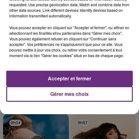
Alors que les dates de début des vendange 2026
requested; Use precise geolocation data; Match and combine data from
s'est avéré être plus précoce que prévu,
other data sources; Link different devices; Identify devices based on
l'inspection du Travail en profite pour rappeler
information transmitted automatically.
TITRES DIFFUSÉS
les conditions de...
Vous pouvez accepter en cliquant sur "Accepter et fermer", ou affiner en
sélectionnant les finalités et/ou partenaires dans "Gérer mes choix".
Vous pouvez également refuser en cliquant sur "Continuer sans
9h11
9h11
9h08
9h08
accepter". Vos préférences ne s'appliqueront que pour ce site. Vous
pouvez mettre à jour vos choix, ou retirer votre consentement à tout
moment via le lien "Gérer les cookies" situé en bas de chaque page.
Accepter et fermer
Gérer mes choix
TAYLOR SWIFT
BRICE CONRAD
I Knew It, I Knew You
Oh La
9h04
9h04
8h57
8h57