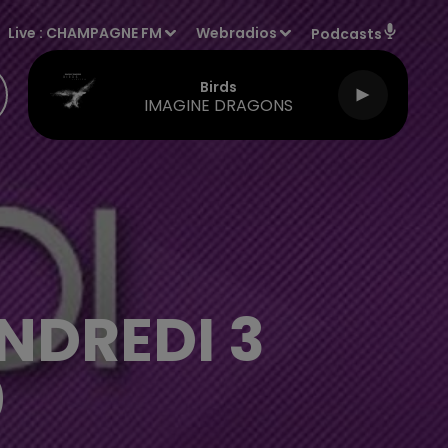
Live :
CHAMPAGNE FM
Webradios
Podcasts
Birds
IMAGINE DRAGONS
NDREDI 3
0