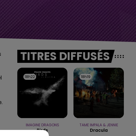
TITRES DIFFUSÉS
s
l
18h22
18h22
18h19
18h19
.
IMAGINE DRAGONS
TAME IMPALA & JENNIE
Birds
Dracula
5h00 - 6h00