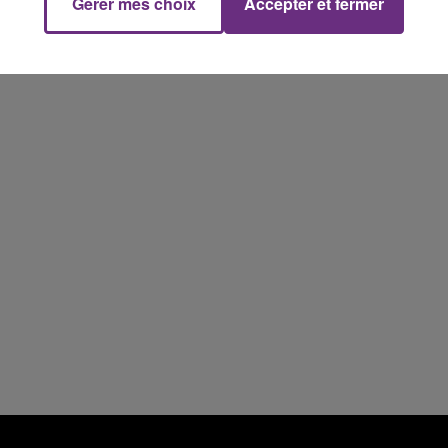
5h00 - 6h00
Gérer mes choix
Accepter et fermer
LE BEST OF DE LA FAMILLE
CHAMPAGNE FM