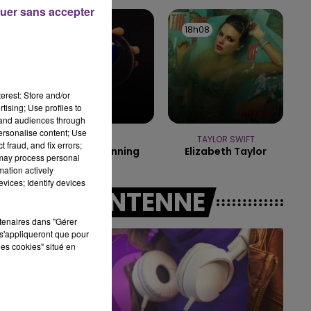
LE BEST OF DE LA FAMILLE
uer sans accepter
CHAMPAGNE FM
18h16
18h16
18h08
18h08
erest: Store and/or
tising; Use profiles to
tand audiences through
personalise content; Use
DJO
TAYLOR SWIFT
 fraud, and fix errors;
End Of Beginning
Elizabeth Taylor
 may process personal
mation actively
vices; Identify devices
A L'ANTENNE
rtenaires dans "Gérer
s'appliqueront que pour
les cookies" situé en