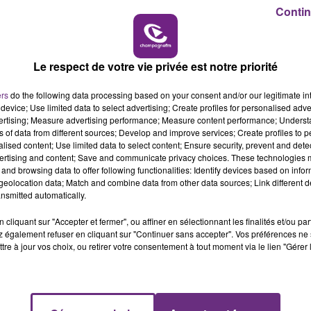
19h15 - 20h00
Contin
du secrétariat. Vous devez connaître la
FM
LA RADIO POP
l'Aube. Une formation vous sera dispensée pour
ous de Pôle Emploi Troyes Romain Rolland, 107
Le respect de votre vie privée est notre priorité
2@pole-emploi.fr
ers
do the following data processing based on your consent and/or our legitimate int
device; Use limited data to select advertising; Create profiles for personalised adver
vertising; Measure advertising performance; Measure content performance; Unders
ns of data from different sources; Develop and improve services; Create profiles to 
alised content; Use limited data to select content; Ensure security, prevent and detect
ertising and content; Save and communicate privacy choices. These technologies
and browsing data to offer following functionalities: Identify devices based on infor
eolocation data; Match and combine data from other data sources; Link different de
nsmitted automatically.
cliquant sur "Accepter et fermer", ou affiner en sélectionnant les finalités et/ou pa
 également refuser en cliquant sur "Continuer sans accepter". Vos préférences ne 
tre à jour vos choix, ou retirer votre consentement à tout moment via le lien "Gérer 
UN FEU DE REMORQUE BLOQUE LA
CIRCULATION DANS LES ARDENNES
Un feu de remorque s'est déclaré ce mercredi
en fin de matinée sur l'A34.