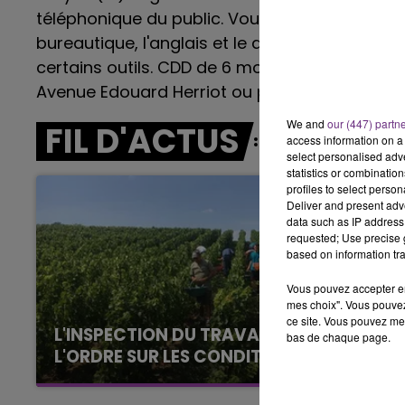
19h00 - 19h15
téléphonique du public. Vous vous occuperez 
LA POP MACHINE - CHAMPAGNE 
bureautique, l'anglais et le département de 
certains outils. CDD de 6 mois. Rapprochez-v
Avenue Edouard Herriot ou par mail
ape.1026
We and
our (447) partn
FIL D'ACTUS
access information on a 
select personalised ad
statistics or combinatio
profiles to select person
Deliver and present adv
data such as IP address 
requested; Use precise g
based on information tra
Vous pouvez accepter en 
mes choix". Vous pouvez
ce site. Vous pouvez met
L'INSPECTION DU TRAVAIL RAPPELLE À
bas de chaque page.
L'ORDRE SUR LES CONDITIONS DE...
Alors que les dates de début des vendange
2026 s'est avéré être plus précoce que prévu,