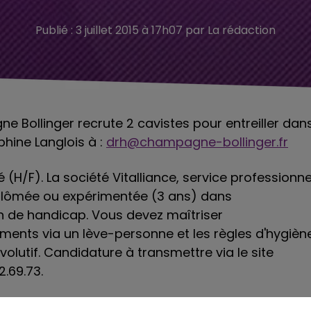
Publié : 3 juillet 2015 à 17h07 par La rédaction
e Bollinger recrute 2 cavistes pour entreiller dan
phine Langlois à :
drh@champagne-bollinger.fr
é (H/F). La société Vitalliance, service professionne
iplômée ou expérimentée (3 ans) dans
 de handicap. Vous devez maîtriser
ments via un lève-personne et les règles d'hygiène
olutif. Candidature à transmettre via le site
.69.73.
). Vous serez chargés de l'accueil physique et