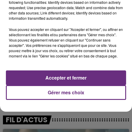
le cadre d’un congé maladie, qui pourra être
following functionalities: Identify devices based on information actively
requested; Use precise geolocation data; Match and combine data from
renouvelé, débutant accepté.
other data sources; Link different devices; Identify devices based on
STUDIO 12 - Mme Nathalie GUIBORAT
information transmitted automatically.
Tél. : 0678761443
Vous pouvez accepter en cliquant sur "Accepter et fermer", ou affiner en
sélectionnant les finalités et/ou partenaires dans "Gérer mes choix".
Un poste de bonnetier/bonnetière sur métier
Vous pouvez également refuser en cliquant sur "Continuer sans
accepter". Vos préférences ne s'appliqueront que pour ce site. Vous
circulaire grand diamètre à pourvoir chez Petit Bateau
pouvez mettre à jour vos choix, ou retirer votre consentement à tout
à Troyes, CDI, débutant accepté.
moment via le lien "Gérer les cookies" situé en bas de chaque page.
Chez Lulu à Troyes recherche un poste de cuisinier
pour les foires de Champagne à Troyes, jusqu’au 5 juin,
Accepter et fermer
spécialité cuisine d’Auvergne.
CHEZ LULU - M. LUCIEN JULIEN
Gérer mes choix
Tél. : 0603754304
FIL D'ACTUS