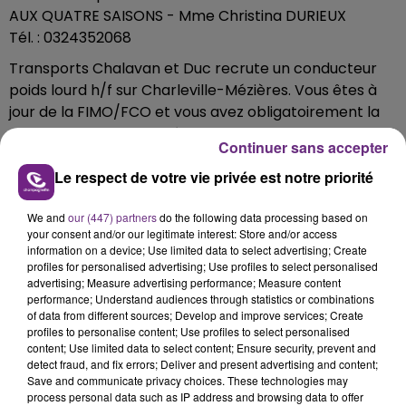
AUX QUATRE SAISONS - Mme Christina DURIEUX
Tél. : 0324352068
Transports Chalavan et Duc recrute un conducteur
poids lourd h/f sur Charleville-Mézières. Vous êtes à
jour de la FIMO/FCO et vous avez obligatoirement la
carte conducteur numérique.
Continuer sans accepter
Permis EC obligatoire, débutant accepté.
TRANSPORTS CHALAVAN ET DUC - M. Joel Merle
Le respect de votre vie privée est notre priorité
joelmerle@chalavanduc.fr
We and
our (447) partners
do the following data processing based on
your consent and/or our legitimate interest: Store and/or access
L’enseigne Carrefour à Châlons en Champagne
information on a device; Use limited data to select advertising; Create
profiles for personalised advertising; Use profiles to select personalised
recherche un boulanger ou une
advertising; Measure advertising performance; Measure content
CARREFOUR
performance; Understand audiences through statistics or combinations
M. DUQUESNE SYLVAIN
of data from different sources; Develop and improve services; Create
profiles to personalise content; Use profiles to select personalised
sylvain_duquesne@carrefour.com
content; Use limited data to select content; Ensure security, prevent and
CV PAR MAIL A M DUQUESNE – URGENT
detect fraud, and fix errors; Deliver and present advertising and content;
Save and communicate privacy choices. These technologies may
Studio 12 à Dormans recrute un coiffeur h/f, CDD dans
process personal data such as IP address and browsing data to offer