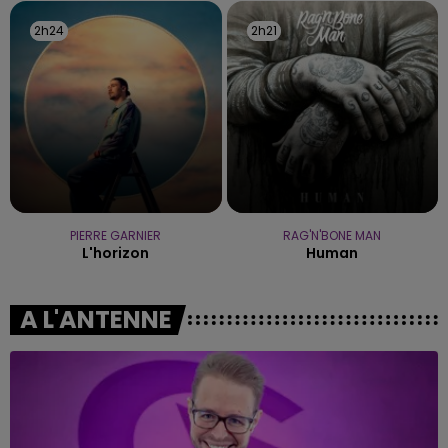
2h24
2h24
2h21
2h21
PIERRE GARNIER
RAG'N'BONE MAN
L'horizon
Human
A L'ANTENNE