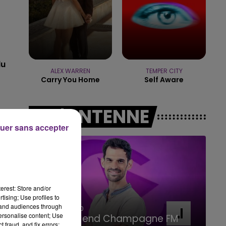
16h00 - 20h00
LE WEEK-END CHAMPAGNE FM
du
ALEX WARREN
TEMPER CITY
Carry You Home
Self Aware
A L'ANTENNE
ns
uer sans accepter
n
erest: Store and/or
tising; Use profiles to
tand audiences through
7h00 - 11h00
personalise content; Use
BEST OF
 fraud, and fix errors;