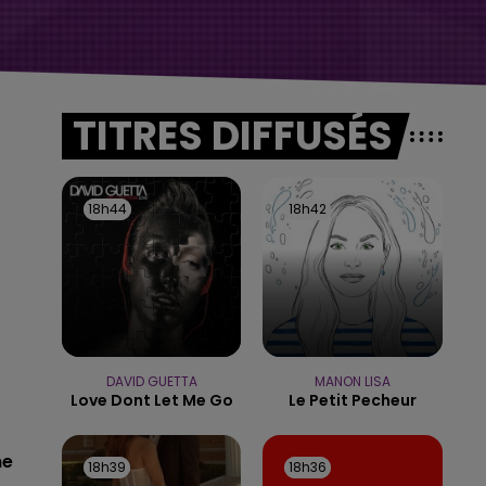
TITRES DIFFUSÉS
18h44
18h44
18h42
18h42
DAVID GUETTA
MANON LISA
Love Dont Let Me Go
Le Petit Pecheur
me
18h39
18h39
18h36
18h36