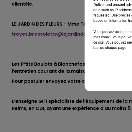
clientèle.
Deliver and present adv
data such as IP address 
requested; Use precise g
based on information tra
LE JARDIN DES FLEURS - Mme TAILLEFER
Vous pouvez accepter en 
troyes.brossolette@lejardindesfleurs.com
mes choix". Vous pouvez
ce site. Vous pouvez met
bas de chaque page.
Les P’tits Boulots à Blanchefosse-et-Bay recherc
l’entretien courant de la maison, CDD d’1 mois, e
Pour postuler envoyez votre candidature à
candi
L’enseigne GIFI spécialiste de l’équipement de l
Reims, en CDI, ayant une expérience d’au moins 5 