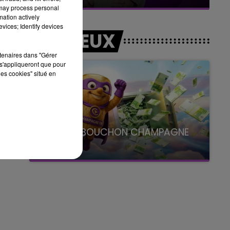
 may process personal
mation actively
vices; Identify devices
LES JEUX
rtenaires dans "Gérer
s'appliqueront que pour
les cookies" situé en
LE SUPER BOUCHON CHAMPAGNE
FM
avec La Famille Champagne FM, à 8H10