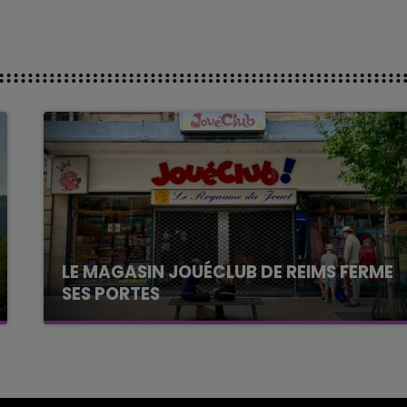
LE MAGASIN JOUÉCLUB DE REIMS FERME
SES PORTES
C'était l'une des institutions du centre-ville
rémois. Le magasin JouéClub est contraint de
fermer ses portes.