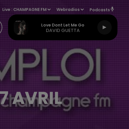
Live :
CHAMPAGNE FM
Webradios
Podcasts
Love Dont Let Me Go
DAVID GUETTA
7 AVRIL