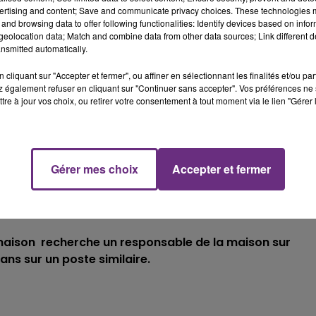
ertising and content; Save and communicate privacy choices. These technologies
and browsing data to offer following functionalities: Identify devices based on infor
eolocation data; Match and combine data from other data sources; Link different de
nsmitted automatically.
cliquant sur "Accepter et fermer", ou affiner en sélectionnant les finalités et/ou pa
 également refuser en cliquant sur "Continuer sans accepter". Vos préférences ne 
tre à jour vos choix, ou retirer votre consentement à tout moment via le lien "Gérer 
he de toute urgence un aide ménager h/f, pour
Gérer mes choix
Accepter et fermer
xpérience exigée d’au moins 1 an dans le domaine.
datures.saap@gmail.com
a maison recherche un responsable de la maison sur
ans sur un poste similaire.