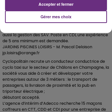
Accepter et fermer
Gérer mes choix
Jardins Piscines Loisirs de Gueux recrute un aide
plombier ou plombière, c’est pour l’installation de tout
type d’équipement lié à la piscine, parmi vos missions
aussi la gestion des SAV. Poste en CDI, une expérience
de 5 ans minimum est demandée.
JARDINS PISCINES LOISIRS - M. Pascal Deloison
jp.loisirs@orange.fr
Cyclopolitain recrute un conducteur conductrice de
cyclo taxi sur le secteur de Châlons en Champagne, la
société vous aide à créer et développer votre
entreprises autour de 3 métiers : le transport de
passagers, la livraison de proximité et la pub en
triporteur électrique ;
débutant accepté.
L’agence d’intérim d’Adecco recherche 15 maçons
coffreurs en CTT, CDD et CDI pour une entreprise de