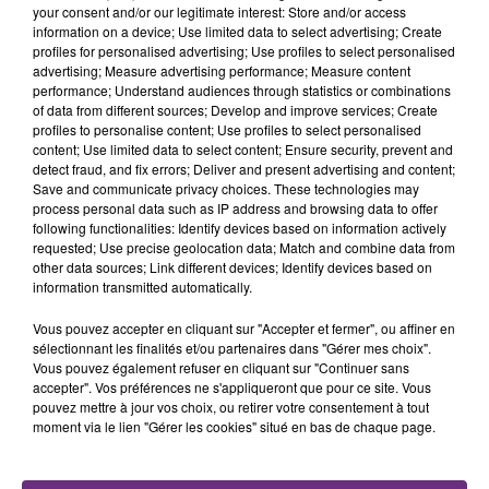
poste est donc à Vous.
your consent and/or our legitimate interest: Store and/or access
information on a device; Use limited data to select advertising; Create
Ou envoyez CV+LM acloquemin@gmail.com
profiles for personalised advertising; Use profiles to select personalised
advertising; Measure advertising performance; Measure content
Ou 06 20 29 35 98
performance; Understand audiences through statistics or combinations
of data from different sources; Develop and improve services; Create
Un poste de vendeur/vendeuse en produits blancs et
profiles to personalise content; Use profiles to select personalised
bruns en CDI à pourvoir sur St André les Vergers, vous
content; Use limited data to select content; Ensure security, prevent and
accueillez et conseillez les clients dans un magasin
detect fraud, and fix errors; Deliver and present advertising and content;
Save and communicate privacy choices. These technologies may
d’électroménagers, expérience exigée de 2 ans
process personal data such as IP address and browsing data to offer
minimum.
following functionalities: Identify devices based on information actively
requested; Use precise geolocation data; Match and combine data from
Supintérim recrute pour l’un de ses clients un
other data sources; Link different devices; Identify devices based on
menuisier d’atelier pour de la fabrication un menuisier
information transmitted automatically.
d'atelier (H/F) pour fabrication de menuiseries bois
Vous pouvez accepter en cliquant sur "Accepter et fermer", ou affiner en
(portes intérieures).
sélectionnant les finalités et/ou partenaires dans "Gérer mes choix".
Vous pouvez également refuser en cliquant sur "Continuer sans
Une connaissance sur la fabrication des menuiseries
accepter". Vos préférences ne s'appliqueront que pour ce site. Vous
alu serait un +.
pouvez mettre à jour vos choix, ou retirer votre consentement à tout
moment via le lien "Gérer les cookies" situé en bas de chaque page.
Envoyer cv à romilly@supinterim.fr
03.25.39.07.06