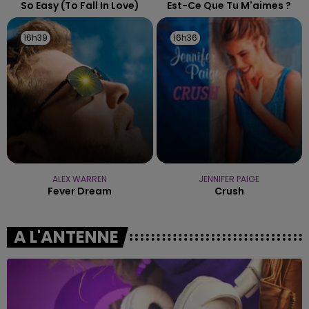
So Easy (to Fall In Love)
Est-Ce Que Tu M'aimes ?
16h39
16h39
16h36
16h36
ALEX WARREN
JENNIFER PAIGE
Fever Dream
Crush
A L'ANTENNE