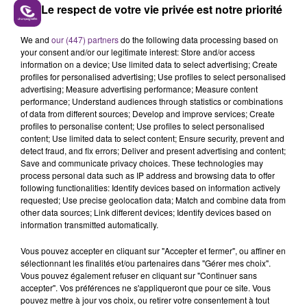
Le respect de votre vie privée est notre priorité
FIL D'ACTUS
We and
our (447) partners
do the following data processing based on
your consent and/or our legitimate interest: Store and/or access
information on a device; Use limited data to select advertising; Create
profiles for personalised advertising; Use profiles to select personalised
advertising; Measure advertising performance; Measure content
performance; Understand audiences through statistics or combinations
of data from different sources; Develop and improve services; Create
profiles to personalise content; Use profiles to select personalised
content; Use limited data to select content; Ensure security, prevent and
detect fraud, and fix errors; Deliver and present advertising and content;
Save and communicate privacy choices. These technologies may
LA CENTRALE NUCLÉAIRE DE CHOOZ
process personal data such as IP address and browsing data to offer
following functionalities: Identify devices based on information actively
TOUJOURS À L'ARRÊT
requested; Use precise geolocation data; Match and combine data from
Cela fait déjà une semaine que la centrale
other data sources; Link different devices; Identify devices based on
nucléaire ardennaise est à l'arrêt. Une situation
information transmitted automatically.
justifiée par la sécheresse intense qui est toujours
Vous pouvez accepter en cliquant sur "Accepter et fermer", ou affiner en
présente.
sélectionnant les finalités et/ou partenaires dans "Gérer mes choix".
Vous pouvez également refuser en cliquant sur "Continuer sans
accepter". Vos préférences ne s'appliqueront que pour ce site. Vous
pouvez mettre à jour vos choix, ou retirer votre consentement à tout