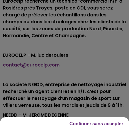
Eurocelp recherche un technico-commercial h/f à
Rosières près Troyes, poste en CDI, vous serez
chargé de prélever les échantillons dans les
champs ou dans les stockages chez les clients de la
société, sur les zones de production Nord, Picardie,
Normandie, Centre et Champagne.
EUROCELP - M. luc deroulers
contact@eurocelp.com
La société NEEDD, entreprise de nettoyage industriel
recherché un agent d’entretien h/f, c’est pour
effectuer le nettoyage d’un magasin de sport sur
Villers Semeuse, tous les mardis et jeudis de 9 à 11h.
NEEDD - M. JEROME DEGENNE
Continuer sans accepter
d.boileau@needd.fr