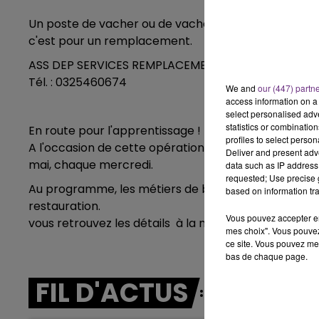
Un poste de vacher ou de vachère à pourvoir à Romill
14h00 - 15h00
LA RADIO POP
c'est pour un remplacement.
ASS DEP SERVICES REMPLACEMENT - Mme Catherin
Tél. : 0325460674
We and
our (447) partn
access information on a 
select personalised ad
statistics or combinatio
En route pour l'apprentissage !
profiles to select person
A l'occasion de cette opération, à Châlons en Champ
Deliver and present adv
mai, chaque mercredi.
data such as IP address 
requested; Use precise g
Au programme, les métiers de bouche, de commerce o
based on information tra
restauration.
Vous pouvez accepter en 
vous retrouvez les détails à la mission locale de 
mes choix". Vous pouvez
ce site. Vous pouvez met
bas de chaque page.
FIL D'ACTUS
15h00 - 19h00