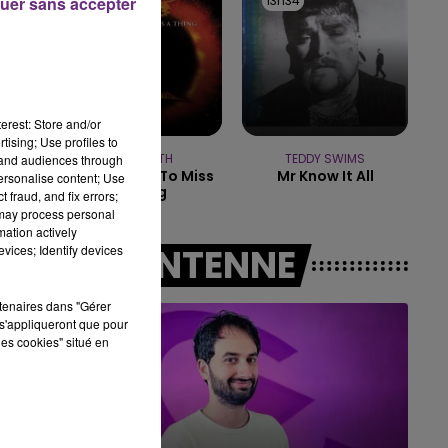
13h38
13h38
13h34
13h34
uer sans accepter
19h00 - 19h15
LA POP MACHINE - CHAMPAGNE FM
erest: Store and/or
tising; Use profiles to
AEROSMITH
TEDDY SWIMS
tand audiences through
I Don't Want To Miss
Mr Know It All
personalise content; Use
A Thing
 fraud, and fix errors;
 may process personal
mation actively
A L'ANTENNE
vices; Identify devices
rtenaires dans "Gérer
s'appliqueront que pour
les cookies" situé en
19h15 - 20h00