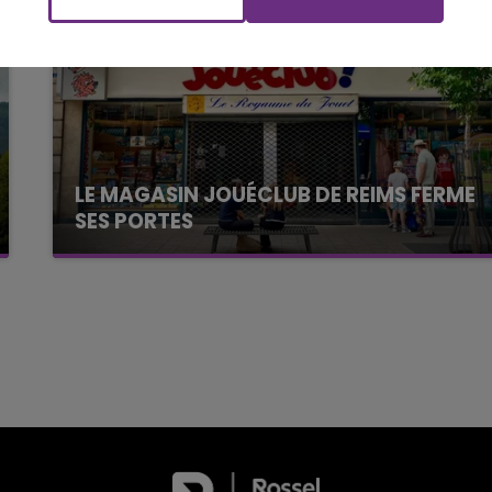
LA POP MACHINE - CHAMPAGNE FM
LE MAGASIN JOUÉCLUB DE REIMS FERME
SES PORTES
C'était l'une des institutions du centre-ville
rémois. Le magasin JouéClub est contraint de
fermer ses portes.