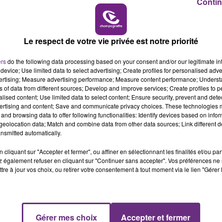
Contin
y sur Seine, pour assurer la traite et le soin des animaux,
15h00 - 19h00
LE CLUB CHAMPAGNE FM
Le respect de votre vie privée est notre priorité
e PETITGENET
ers
do the following data processing based on your consent and/or our legitimate int
device; Use limited data to select advertising; Create profiles for personalised adver
vertising; Measure advertising performance; Measure content performance; Unders
ns of data from different sources; Develop and improve services; Create profiles to 
alised content; Use limited data to select content; Ensure security, prevent and detect
agne, 5 rdv, pour découvrir 5 secteurs, du 20 avril au 25
ertising and content; Save and communicate privacy choices. These technologies
and browsing data to offer following functionalities: Identify devices based on infor
eolocation data; Match and combine data from other data sources; Link different de
u encore les métiers de l'hôtellerie et de la
nsmitted automatically.
cliquant sur "Accepter et fermer", ou affiner en sélectionnant les finalités et/ou pa
Châlons en Champagne.
 également refuser en cliquant sur "Continuer sans accepter". Vos préférences ne 
tre à jour vos choix, ou retirer votre consentement à tout moment via le lien "Gérer 
Gérer mes choix
Accepter et fermer
19h00 - 19h15