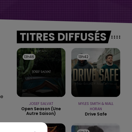
TITRES DIFFUSÉS
13h46
13h46
13h42
13h42
ne
JOSEF SALVAT
MYLES SMITH & NIALL
Open Season (une
HORAN
Autre Saison)
Drive Safe