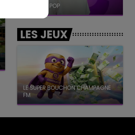
LA RADIO POP
LES JEUX
LE SUPER BOUCHON CHAMPAGNE
FM
avec La Famille Champagne FM, à 8H10