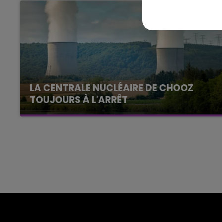
Le Club Champagne FM
LA CENTRALE NUCLÉAIRE DE CHOOZ
TOUJOURS À L'ARRÊT
Cela fait déjà une semaine que la centrale
nucléaire ardennaise est à l'arrêt. Une situation
justifiée par la sécheresse intense qui est
toujours présente.