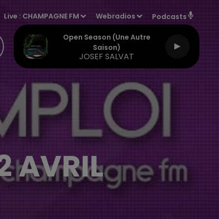
Live :
CHAMPAGNE FM
Webradios
Podcasts
Open Season (une Autre
Saison)
JOSEF SALVAT
2 AVRIL