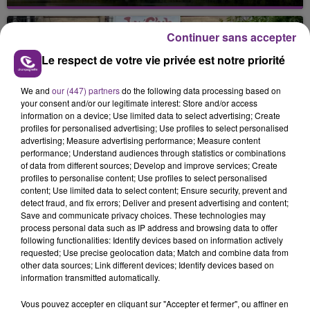
Cela fait déjà une semaine que la centrale
nucléaire ardennaise est à l'arrêt. Une situation
justifiée par la sécheresse intense qui est toujours
Continuer sans accepter
présente.
Le respect de votre vie privée est notre priorité
We and
our (447) partners
do the following data processing based on
your consent and/or our legitimate interest: Store and/or access
information on a device; Use limited data to select advertising; Create
profiles for personalised advertising; Use profiles to select personalised
LE MAGASIN JOUÉCLUB DE REIMS FERME
advertising; Measure advertising performance; Measure content
performance; Understand audiences through statistics or combinations
SES PORTES
of data from different sources; Develop and improve services; Create
C'était l'une des institutions du centre-ville
profiles to personalise content; Use profiles to select personalised
content; Use limited data to select content; Ensure security, prevent and
rémois. Le magasin JouéClub est contraint de
detect fraud, and fix errors; Deliver and present advertising and content;
fermer ses portes.
Save and communicate privacy choices. These technologies may
TITRES DIFFUSÉS
process personal data such as IP address and browsing data to offer
following functionalities: Identify devices based on information actively
requested; Use precise geolocation data; Match and combine data from
8h47
8h47
8h44
8h44
other data sources; Link different devices; Identify devices based on
information transmitted automatically.
Vous pouvez accepter en cliquant sur "Accepter et fermer", ou affiner en