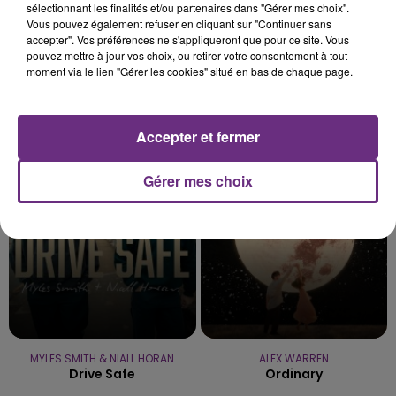
sélectionnant les finalités et/ou partenaires dans "Gérer mes choix".
Vous pouvez également refuser en cliquant sur "Continuer sans
accepter". Vos préférences ne s'appliqueront que pour ce site. Vous
pouvez mettre à jour vos choix, ou retirer votre consentement à tout
moment via le lien "Gérer les cookies" situé en bas de chaque page.
BENSON BOONE
DJ SNAKE FEAT. JUSTIN BIEBER
Accepter et fermer
The Time Of My Life
Let Me Love You
8h40
8h40
8h37
8h37
Gérer mes choix
MYLES SMITH & NIALL HORAN
ALEX WARREN
Drive Safe
Ordinary