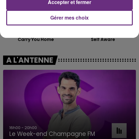
Accepter et fermer
Gérer mes choix
ALEX WARREN
TEMPER CITY
Carry You Home
Self Aware
A L'ANTENNE
7h00 - 11h00
BEST OF