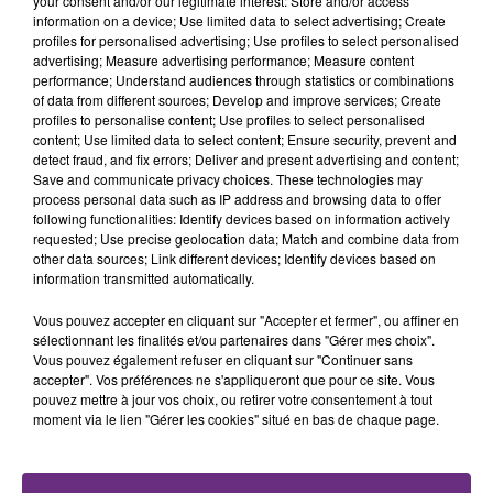
your consent and/or our legitimate interest: Store and/or access
fermer ses portes.
TITRES DIFFUSÉS
information on a device; Use limited data to select advertising; Create
profiles for personalised advertising; Use profiles to select personalised
advertising; Measure advertising performance; Measure content
performance; Understand audiences through statistics or combinations
18h44
18h44
18h42
18h42
of data from different sources; Develop and improve services; Create
profiles to personalise content; Use profiles to select personalised
content; Use limited data to select content; Ensure security, prevent and
detect fraud, and fix errors; Deliver and present advertising and content;
Save and communicate privacy choices. These technologies may
process personal data such as IP address and browsing data to offer
following functionalities: Identify devices based on information actively
requested; Use precise geolocation data; Match and combine data from
other data sources; Link different devices; Identify devices based on
information transmitted automatically.
DAVID GUETTA
MANON LISA
Vous pouvez accepter en cliquant sur "Accepter et fermer", ou affiner en
Love Dont Let Me Go
Le Petit Pecheur
sélectionnant les finalités et/ou partenaires dans "Gérer mes choix".
Vous pouvez également refuser en cliquant sur "Continuer sans
accepter". Vos préférences ne s'appliqueront que pour ce site. Vous
18h39
18h39
18h36
18h36
pouvez mettre à jour vos choix, ou retirer votre consentement à tout
moment via le lien "Gérer les cookies" situé en bas de chaque page.