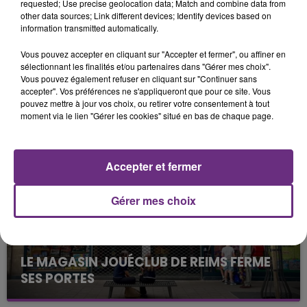
requested; Use precise geolocation data; Match and combine data from
other data sources; Link different devices; Identify devices based on
information transmitted automatically.
Vous pouvez accepter en cliquant sur "Accepter et fermer", ou affiner en
sélectionnant les finalités et/ou partenaires dans "Gérer mes choix".
Vous pouvez également refuser en cliquant sur "Continuer sans
LA CENTRALE NUCLÉAIRE DE CHOOZ
accepter". Vos préférences ne s'appliqueront que pour ce site. Vous
TOUJOURS À L'ARRÊT
pouvez mettre à jour vos choix, ou retirer votre consentement à tout
moment via le lien "Gérer les cookies" situé en bas de chaque page.
Cela fait déjà une semaine que la centrale
nucléaire ardennaise est à l'arrêt. Une situation
justifiée par la sécheresse intense qui est toujours
Accepter et fermer
présente.
Gérer mes choix
LE MAGASIN JOUÉCLUB DE REIMS FERME
SES PORTES
C'était l'une des institutions du centre-ville