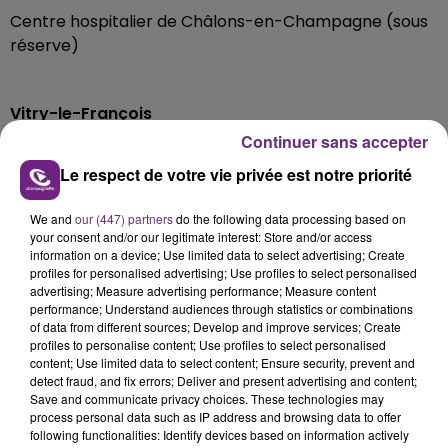
Centre hospitalier de Châlons-en-Champagne (sous
réserve)
Vitry-le-François
Continuer sans accepter
Salle du Manège
Le respect de votre vie privée est notre priorité
Centre hospitalier de Vitry-le-François
We and
our (447) partners
do the following data processing based on
your consent and/or our legitimate interest: Store and/or access
Sainte-Menehould
information on a device; Use limited data to select advertising; Create
profiles for personalised advertising; Use profiles to select personalised
Salle des fêtes du quartier Valmy de Sainte-
advertising; Measure advertising performance; Measure content
Menehould
performance; Understand audiences through statistics or combinations
of data from different sources; Develop and improve services; Create
profiles to personalise content; Use profiles to select personalised
FIL D'ACTUS
content; Use limited data to select content; Ensure security, prevent and
detect fraud, and fix errors; Deliver and present advertising and content;
Save and communicate privacy choices. These technologies may
process personal data such as IP address and browsing data to offer
following functionalities: Identify devices based on information actively