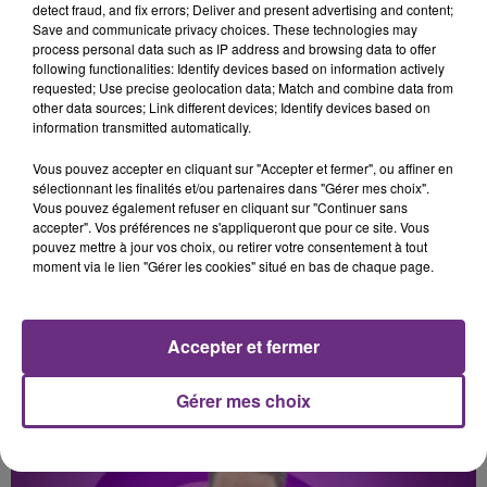
detect fraud, and fix errors; Deliver and present advertising and content;
What's Up
MELODY
Save and communicate privacy choices. These technologies may
Mi Chico
process personal data such as IP address and browsing data to offer
following functionalities: Identify devices based on information actively
requested; Use precise geolocation data; Match and combine data from
2h24
2h24
2h21
2h21
other data sources; Link different devices; Identify devices based on
information transmitted automatically.
Vous pouvez accepter en cliquant sur "Accepter et fermer", ou affiner en
sélectionnant les finalités et/ou partenaires dans "Gérer mes choix".
Vous pouvez également refuser en cliquant sur "Continuer sans
accepter". Vos préférences ne s'appliqueront que pour ce site. Vous
pouvez mettre à jour vos choix, ou retirer votre consentement à tout
moment via le lien "Gérer les cookies" situé en bas de chaque page.
PIERRE GARNIER
RAG'N'BONE MAN
L'horizon
Human
Accepter et fermer
A L'ANTENNE
Gérer mes choix