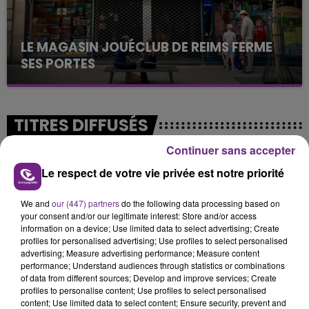
LE MAGASIN JOUÉCLUB DE REIMS FERME
SES PORTES
C'était l'une des institutions du centre-ville
rémois. Le magasin JouéClub est contraint de
fermer ses portes.
TITRES DIFFUSÉS
Continuer sans accepter
2h31
2h31
2h27
2h27
Le respect de votre vie privée est notre priorité
We and
our (447) partners
do the following data processing based on
your consent and/or our legitimate interest: Store and/or access
information on a device; Use limited data to select advertising; Create
profiles for personalised advertising; Use profiles to select personalised
advertising; Measure advertising performance; Measure content
performance; Understand audiences through statistics or combinations
of data from different sources; Develop and improve services; Create
profiles to personalise content; Use profiles to select personalised
content; Use limited data to select content; Ensure security, prevent and
DJ GOJA & JASON DERULO &
4 NON BLONDES