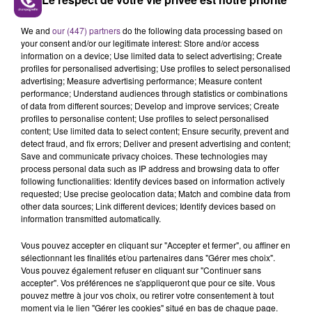
FIL D'ACTUS
We and
our (447) partners
do the following data processing based on
your consent and/or our legitimate interest: Store and/or access
information on a device; Use limited data to select advertising; Create
profiles for personalised advertising; Use profiles to select personalised
advertising; Measure advertising performance; Measure content
performance; Understand audiences through statistics or combinations
of data from different sources; Develop and improve services; Create
profiles to personalise content; Use profiles to select personalised
content; Use limited data to select content; Ensure security, prevent and
detect fraud, and fix errors; Deliver and present advertising and content;
Save and communicate privacy choices. These technologies may
LA CENTRALE NUCLÉAIRE DE CHOOZ
process personal data such as IP address and browsing data to offer
TOUJOURS À L'ARRÊT
following functionalities: Identify devices based on information actively
Cela fait déjà une semaine que la centrale
requested; Use precise geolocation data; Match and combine data from
other data sources; Link different devices; Identify devices based on
nucléaire ardennaise est à l'arrêt. Une situation
information transmitted automatically.
justifiée par la sécheresse intense qui est toujours
présente.
Vous pouvez accepter en cliquant sur "Accepter et fermer", ou affiner en
sélectionnant les finalités et/ou partenaires dans "Gérer mes choix".
Vous pouvez également refuser en cliquant sur "Continuer sans
accepter". Vos préférences ne s'appliqueront que pour ce site. Vous
pouvez mettre à jour vos choix, ou retirer votre consentement à tout
moment via le lien "Gérer les cookies" situé en bas de chaque page.