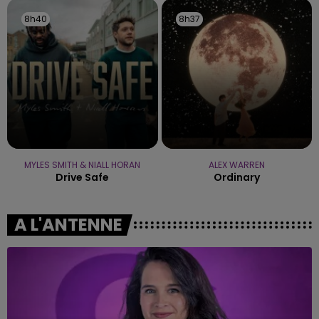
8h40
8h40
8h37
8h37
MYLES SMITH & NIALL HORAN
ALEX WARREN
Drive Safe
Ordinary
A L'ANTENNE