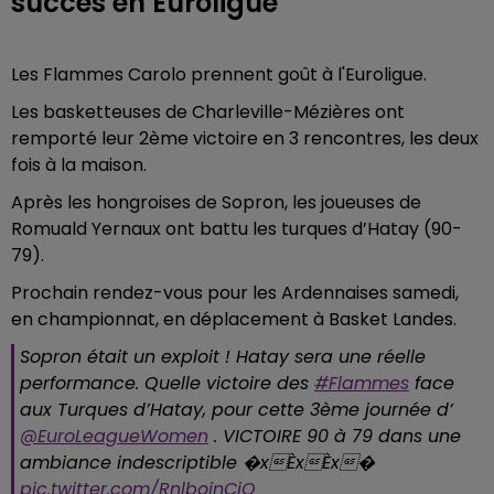
succès en Euroligue
Les Flammes Carolo prennent goût à l'Euroligue.
Les basketteuses de Charleville-Mézières ont
remporté leur 2ème victoire en 3 rencontres, les deux
fois à la maison.
Après les hongroises de Sopron, les joueuses de
Romuald Yernaux ont battu les turques d’Hatay (90-
79).
Prochain rendez-vous pour les Ardennaises samedi,
en championnat, en déplacement à Basket Landes.
Sopron était un exploit ! Hatay sera une réelle
performance. Quelle victoire des
#Flammes
face
aux Turques d’Hatay, pour cette 3ème journée d’
@EuroLeagueWomen
. VICTOIRE 90 à 79 dans une
ambiance indescriptible �xÈxÈx�
pic.twitter.com/RnlboinCjQ