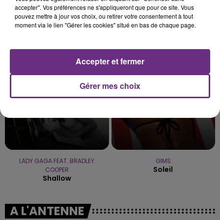
accepter". Vos préférences ne s'appliqueront que pour ce site. Vous
pouvez mettre à jour vos choix, ou retirer votre consentement à tout
moment via le lien "Gérer les cookies" situé en bas de chaque page.
DISIZ & THEODORA
TEDDY SWIMS
Melodrama
Mr Know It All
Accepter et fermer
10h30
10h30
10h27
10h27
Gérer mes choix
LADY GAGA FEAT. BRADLEY
GIMS
Soleil
COOPER
Shallow
A L'ANTENNE