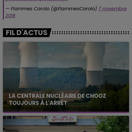
— Flammes Carolo (@FlammesCarolo)
7 novembre
2018
FIL D'ACTUS
LA CENTRALE NUCLÉAIRE DE CHOOZ
TOUJOURS À L'ARRÊT
Cela fait déjà une semaine que la centrale
nucléaire ardennaise est à l'arrêt. Une situation
justifiée par la sécheresse intense qui est toujours
présente.