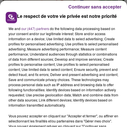
Continuer sans accepter
Le respect de votre vie privée est notre priorité
We and
our (447) partners
do the following data processing based on
your consent and/or our legitimate interest: Store and/or access
LE MAGASIN JOUÉCLUB DE REIMS FERME
information on a device; Use limited data to select advertising; Create
SES PORTES
profiles for personalised advertising; Use profiles to select personalised
advertising; Measure advertising performance; Measure content
C'était l'une des institutions du centre-ville
performance; Understand audiences through statistics or combinations
rémois. Le magasin JouéClub est contraint de
of data from different sources; Develop and improve services; Create
fermer ses portes.
profiles to personalise content; Use profiles to select personalised
TITRES DIFFUSÉS
content; Use limited data to select content; Ensure security, prevent and
detect fraud, and fix errors; Deliver and present advertising and content;
Save and communicate privacy choices. These technologies may
process personal data such as IP address and browsing data to offer
10h38
10h38
10h35
10h35
following functionalities: Identify devices based on information actively
requested; Use precise geolocation data; Match and combine data from
other data sources; Link different devices; Identify devices based on
information transmitted automatically.
Vous pouvez accepter en cliquant sur "Accepter et fermer", ou affiner en
sélectionnant les finalités et/ou partenaires dans "Gérer mes choix".
Vous pouvez également refuser en cliquant sur "Continuer sans