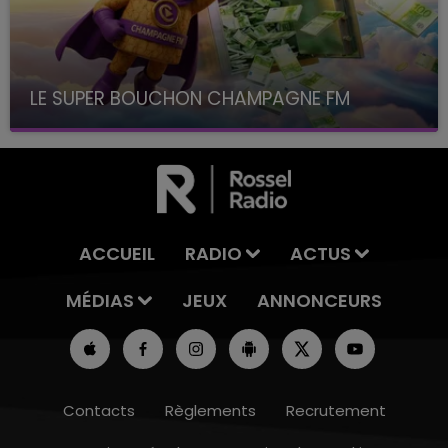
LE SUPER BOUCHON CHAMPAGNE FM
avec La Famille Champagne FM, à 8H10
ACCUEIL
RADIO
ACTUS
MÉDIAS
JEUX
ANNONCEURS
Contacts
Règlements
Recrutement