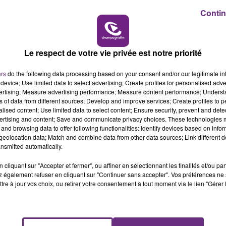
Contin
14h00 - 15h00
LA RADIO POP
Le respect de votre vie privée est notre priorité
LE MAGASIN JOUÉCLUB DE REIMS FERME
SES PORTES
ers
do the following data processing based on your consent and/or our legitimate int
C'était l'une des institutions du centre-ville
device; Use limited data to select advertising; Create profiles for personalised adver
rémois. Le magasin JouéClub est contraint de
vertising; Measure advertising performance; Measure content performance; Unders
ns of data from different sources; Develop and improve services; Create profiles to 
fermer ses portes.
alised content; Use limited data to select content; Ensure security, prevent and detect
ertising and content; Save and communicate privacy choices. These technologies
and browsing data to offer following functionalities: Identify devices based on infor
eolocation data; Match and combine data from other data sources; Link different de
nsmitted automatically.
cliquant sur "Accepter et fermer", ou affiner en sélectionnant les finalités et/ou pa
 également refuser en cliquant sur "Continuer sans accepter". Vos préférences ne 
tre à jour vos choix, ou retirer votre consentement à tout moment via le lien "Gérer 