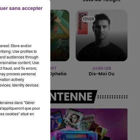
uer sans accepter
15h00 - 19h00
LE CLUB CHAMPAGNE FM
12h16
12h16
12h09
12h09
erest: Store and/or
tising; Use profiles to
tand audiences through
personalise content; Use
 fraud, and fix errors;
TAYLOR SWIFT
JULIEN LIEB
The Fate Of Ophelia
Dis-Moi Ou
 may process personal
mation actively
vices; Identify devices
A L'ANTENNE
rtenaires dans "Gérer
s'appliqueront que pour
les cookies" situé en