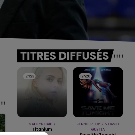
TITRES DIFFUSÉS
12h23
12h23
12h20
12h20
MADILYN BAILEY
JENNIFER LOPEZ & DAVID
Titanium
GUETTA
Save Me Tonight