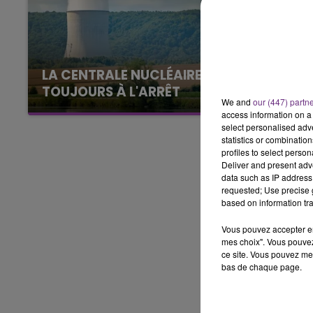
10h00 - 14h00
LE TICKET DE CAISSE
LA CENTRALE NUCLÉAIRE DE CHOOZ
TOUJOURS À L'ARRÊT
We and
our (447) partn
Cela fait déjà une semaine que la centrale
access information on a 
nucléaire ardennaise est à l'arrêt. Une situation
select personalised ad
statistics or combinatio
justifiée par la sécheresse intense qui est
profiles to select person
toujours présente.
Deliver and present adv
data such as IP address 
requested; Use precise g
based on information tra
Vous pouvez accepter en 
mes choix". Vous pouvez
ce site. Vous pouvez met
bas de chaque page.