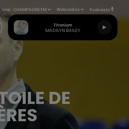
Live :
CHAMPAGNE FM
Webradios
Podcasts
Titanium
MADILYN BAILEY
TOILE DE
ÈRES