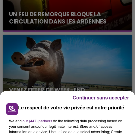
UN FEU DE REMORQUE BLOQUE LA
CIRCULATION DANS LES ARDENNES
Un feu de remorque s'est déclaré ce mercredi en
fin de matinée sur l'A34.
VENEZ FÊTER CE WEEK-END
L'ANNIVERSAIRE DE WOINIC
Continuer sans accepter
Ce samedi 8 août sera un grand jour :
Le respect de votre vie privée est notre priorité
l'anniversaire du plus gros sanglier du monde.
Une fête est donc organisée et vous êtes tous
We and
our (447) partners
do the following data processing based on
TITRES DIFFUSÉS
conviés !
your consent and/or our legitimate interest: Store and/or access
information on a device; Use limited data to select advertising; Create