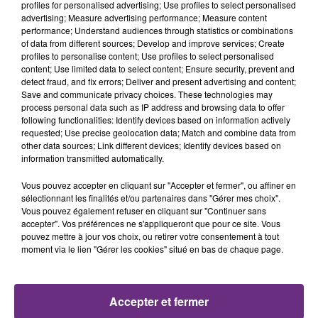
profiles for personalised advertising; Use profiles to select personalised
8h05
8h05
7h58
7h58
advertising; Measure advertising performance; Measure content
performance; Understand audiences through statistics or combinations
of data from different sources; Develop and improve services; Create
profiles to personalise content; Use profiles to select personalised
content; Use limited data to select content; Ensure security, prevent and
detect fraud, and fix errors; Deliver and present advertising and content;
Save and communicate privacy choices. These technologies may
process personal data such as IP address and browsing data to offer
following functionalities: Identify devices based on information actively
requested; Use precise geolocation data; Match and combine data from
other data sources; Link different devices; Identify devices based on
information transmitted automatically.
JEREMY FREROT
OLIVIA DEAN
Frerot
So Easy (to Fall In Love)
Vous pouvez accepter en cliquant sur "Accepter et fermer", ou affiner en
sélectionnant les finalités et/ou partenaires dans "Gérer mes choix".
7h55
7h55
7h48
7h48
Vous pouvez également refuser en cliquant sur "Continuer sans
accepter". Vos préférences ne s'appliqueront que pour ce site. Vous
pouvez mettre à jour vos choix, ou retirer votre consentement à tout
moment via le lien "Gérer les cookies" situé en bas de chaque page.
Accepter et fermer