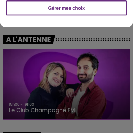
Gérer mes choix
ANGELE & JUSTICE
JULIEN LIEB
What You Want
Dis-Moi Ou
A L'ANTENNE
19h00 - 19h15
LA POP MACHINE - CHAMPAGNE FM