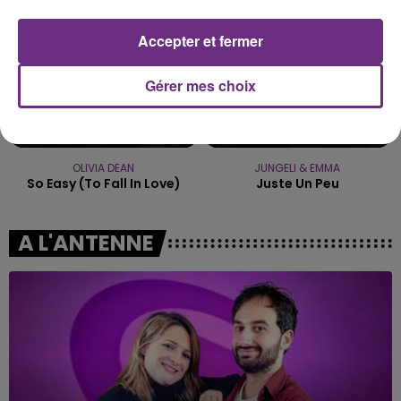
Accepter et fermer
Gérer mes choix
OLIVIA DEAN
JUNGELI & EMMA
So Easy (to Fall In Love)
Juste Un Peu
A L'ANTENNE