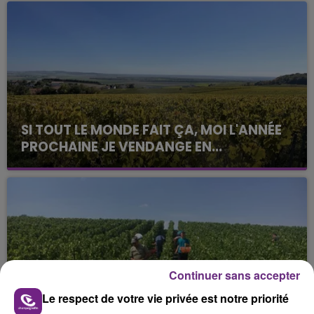
SI TOUT LE MONDE FAIT ÇA, MOI L'ANNÉE
PROCHAINE JE VENDANGE EN...
La vendange en Champagne a débuté ce jeudi 6
août dans la commune de Montgueux (Aube). Du
jamais vu !
Continuer sans accepter
Le respect de votre vie privée est notre priorité
L'INSPECTION DU TRAVAIL RAPPELLE À