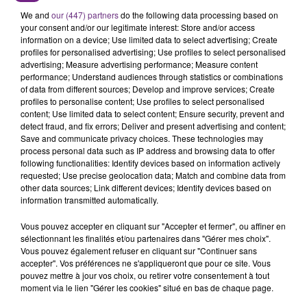
L'ORDRE SUR LES CONDITIONS DE...
We and
our (447) partners
do the following data processing based on
Alors que les dates de début des vendange 2026
your consent and/or our legitimate interest: Store and/or access
information on a device; Use limited data to select advertising; Create
s'est avéré être plus précoce que prévu,
profiles for personalised advertising; Use profiles to select personalised
l'inspection du Travail en profite pour rappeler
TITRES DIFFUSÉS
advertising; Measure advertising performance; Measure content
les conditions de...
performance; Understand audiences through statistics or combinations
of data from different sources; Develop and improve services; Create
profiles to personalise content; Use profiles to select personalised
5h57
5h57
5h54
5h54
content; Use limited data to select content; Ensure security, prevent and
detect fraud, and fix errors; Deliver and present advertising and content;
Save and communicate privacy choices. These technologies may
process personal data such as IP address and browsing data to offer
following functionalities: Identify devices based on information actively
requested; Use precise geolocation data; Match and combine data from
other data sources; Link different devices; Identify devices based on
information transmitted automatically.
Vous pouvez accepter en cliquant sur "Accepter et fermer", ou affiner en
sélectionnant les finalités et/ou partenaires dans "Gérer mes choix".
Vous pouvez également refuser en cliquant sur "Continuer sans
TATU
GIMS
All The Things She Said
Soleil
accepter". Vos préférences ne s'appliqueront que pour ce site. Vous
pouvez mettre à jour vos choix, ou retirer votre consentement à tout
moment via le lien "Gérer les cookies" situé en bas de chaque page.
5h52
5h52
5h49
5h49