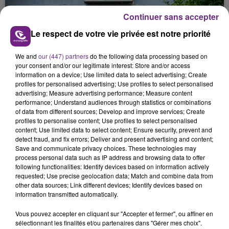
justifiée par la sécheresse intense qui est toujours
Continuer sans accepter
présente.
Le respect de votre vie privée est notre priorité
We and
our (447) partners
do the following data processing based on
your consent and/or our legitimate interest: Store and/or access
information on a device; Use limited data to select advertising; Create
LE MAGASIN JOUÉCLUB DE REIMS FERME
profiles for personalised advertising; Use profiles to select personalised
advertising; Measure advertising performance; Measure content
SES PORTES
performance; Understand audiences through statistics or combinations
C'était l'une des institutions du centre-ville
of data from different sources; Develop and improve services; Create
rémois. Le magasin JouéClub est contraint de
profiles to personalise content; Use profiles to select personalised
content; Use limited data to select content; Ensure security, prevent and
fermer ses portes.
TITRES DIFFUSÉS
detect fraud, and fix errors; Deliver and present advertising and content;
Save and communicate privacy choices. These technologies may
process personal data such as IP address and browsing data to offer
following functionalities: Identify devices based on information actively
19h12
19h12
19h08
19h08
requested; Use precise geolocation data; Match and combine data from
other data sources; Link different devices; Identify devices based on
information transmitted automatically.
Vous pouvez accepter en cliquant sur "Accepter et fermer", ou affiner en
sélectionnant les finalités et/ou partenaires dans "Gérer mes choix".