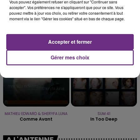
Vous pouvez également refuser en cliquant sur "Continuer sans
accepter". Vos préférences ne s'appliqueront que pour ce site. Vous
pouvez mettre à jour vos choix, ou retirer votre consentement à tout
moment via le lien "Gérer les cookies" situé en bas de chaque page.
OPHELIE WINTER
AVRIL LAVIGNE
Dieu M'a Donne La Foi
Complicated
Accepter et fermer
19h04
19h04
19h01
19h01
Gérer mes choix
MATHIEU EDWARD & SHERYFA LUNA
SUM 41
Comme Avant
In Too Deep
A L'ANTENNE