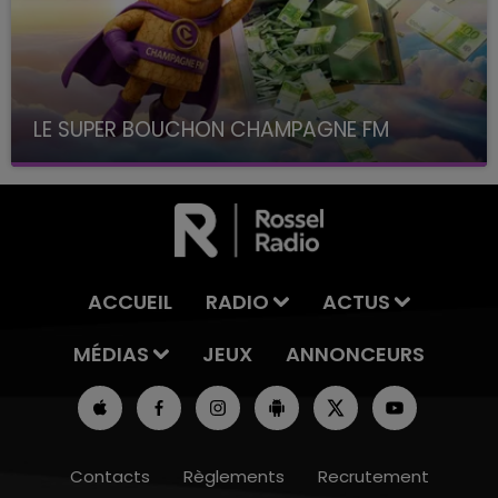
LE SUPER BOUCHON CHAMPAGNE FM
avec La Famille Champagne FM, à 8H10
ACCUEIL
RADIO
ACTUS
MÉDIAS
JEUX
ANNONCEURS
Contacts
Règlements
Recrutement