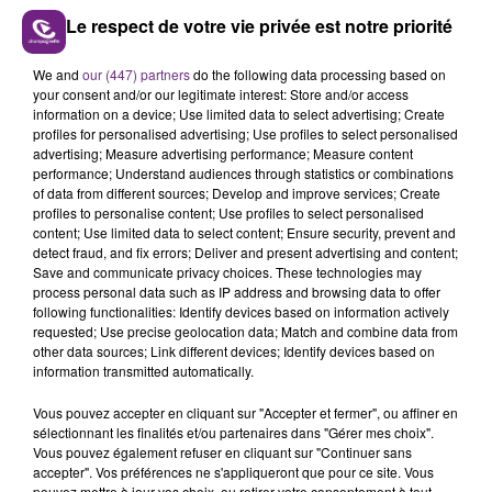
Un poste de vendeur en électroménager en CDI à
Le respect de votre vie privée est notre priorité
pourvoir à Vouziers, qui demande une expérience d’au
moins 1 an dans le domaine.
We and
our (447) partners
do the following data processing based on
your consent and/or our legitimate interest: Store and/or access
Si cette offre vous intéresse, contactez :
information on a device; Use limited data to select advertising; Create
Pôle Emploi RETHEL
profiles for personalised advertising; Use profiles to select personalised
051audrey.potier@pole-emploi.net
advertising; Measure advertising performance; Measure content
performance; Understand audiences through statistics or combinations
of data from different sources; Develop and improve services; Create
profiles to personalise content; Use profiles to select personalised
L’Entreprise EFES à Charleville-Mézières recrute un
content; Use limited data to select content; Ensure security, prevent and
employé polyvalent de restauration, pour préparer
detect fraud, and fix errors; Deliver and present advertising and content;
Save and communicate privacy choices. These technologies may
des sandwichs et des plats, vous serez amené aussi à
process personal data such as IP address and browsing data to offer
gérer le stockage, c’est un CDI, débutant accepté.
following functionalities: Identify devices based on information actively
EFES - M. omur KACAN
requested; Use precise geolocation data; Match and combine data from
other data sources; Link different devices; Identify devices based on
28 RUE DU PETIT BOIS
information transmitted automatically.
08000 CHARLEVILLE MEZIERES
Vous pouvez accepter en cliquant sur "Accepter et fermer", ou affiner en
sélectionnant les finalités et/ou partenaires dans "Gérer mes choix".
Vous pouvez également refuser en cliquant sur "Continuer sans
accepter". Vos préférences ne s'appliqueront que pour ce site. Vous
pouvez mettre à jour vos choix, ou retirer votre consentement à tout