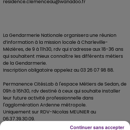
residence.clemenceau@wanadoo.fr
La Gendarmerie Nationale organisera une réunion
d’information à la mission locale à Charleville-
Mézières, de 9 à 11h30, rdv qui s’adresse aux 18-36 ans
qui souhaitent mieux connaître les différents métiers
de la Gendarmerie.
Inscription obligatoire appelez au 03 26 07 98 88.
Permanence CitésLab à l'espace Métiers de Sedan, de
09h à 16h30, rdv destiné à ceux qui souhaite installer
leur future activité professionnelle dans
l'agglomération Ardenne métropole.
Uniquement sur RDV-Nicolas MEUNIER au
06.37.39.30.09.
Continuer sans accepter