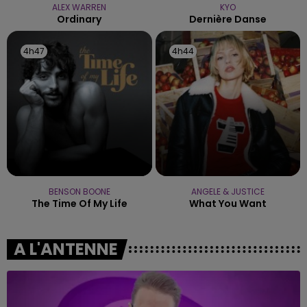
ALEX WARREN
KYO
Ordinary
Dernière Danse
4h47
4h47
4h44
4h44
BENSON BOONE
ANGELE & JUSTICE
The Time Of My Life
What You Want
A L'ANTENNE