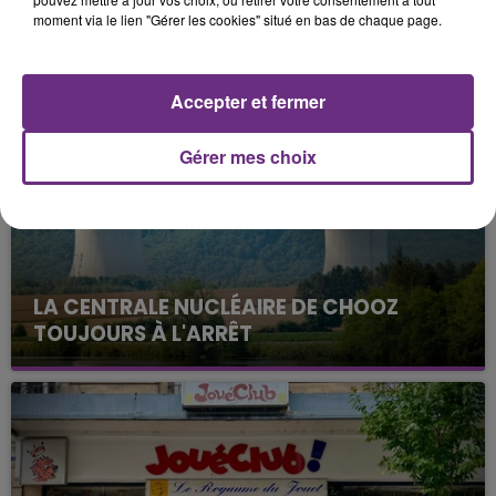
moment via le lien "Gérer les cookies" situé en bas de chaque page.
FIL D'ACTUS
Accepter et fermer
Gérer mes choix
LA CENTRALE NUCLÉAIRE DE CHOOZ
TOUJOURS À L'ARRÊT
Cela fait déjà une semaine que la centrale
nucléaire ardennaise est à l'arrêt. Une situation
justifiée par la sécheresse intense qui est toujours
présente.