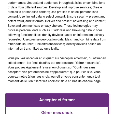
performance; Understand audiences through statistics or combinations
of data from different sources; Develop and improve services; Create
profiles to personalise content; Use profiles to select personalised
content; Use limited data to select content; Ensure security, prevent and
detect fraud, and fix errors; Deliver and present advertising and content;
Save and communicate privacy choices. These technologies may
process personal data such as IP address and browsing data to offer
following functionalities: Identify devices based on information actively
requested; Use precise geolocation data; Match and combine data from
SIA
AMBRE
other data sources; Link different devices; Identify devices based on
Elastic Heart
J'me Demande
information transmitted automatically.
17h41
17h41
17h37
17h37
Vous pouvez accepter en cliquant sur "Accepter et fermer", ou affiner en
sélectionnant les finalités et/ou partenaires dans "Gérer mes choix".
Vous pouvez également refuser en cliquant sur "Continuer sans
accepter". Vos préférences ne s'appliqueront que pour ce site. Vous
pouvez mettre à jour vos choix, ou retirer votre consentement à tout
moment via le lien "Gérer les cookies" situé en bas de chaque page.
Accepter et fermer
ED SHEERAN
TAYLOR SWIFT
Gérer mes choix