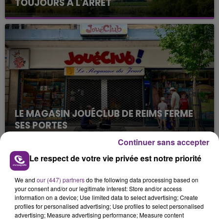
TOUJOURS À L'ARRÊT
Cela fait déjà une semaine que la centrale
nucléaire ardennaise est à l'arrêt. Une situation
justifiée par la sécheresse intense qui est toujours
présente.
LE MAGASIN JOUÉCLUB DE REIMS FERME
SES PORTES
C'était l'une des institutions du centre-ville
Continuer sans accepter
rémois. Le magasin JouéClub est contraint de
Le respect de votre vie privée est notre priorité
fermer ses portes.
TITRES DIFFUSÉS
We and
our (447) partners
do the following data processing based on
your consent and/or our legitimate interest: Store and/or access
information on a device; Use limited data to select advertising; Create
17h48
17h48
17h45
17h45
profiles for personalised advertising; Use profiles to select personalised
advertising; Measure advertising performance; Measure content