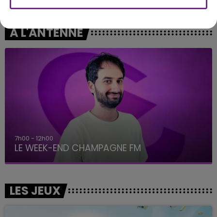
Castle On The Hill
Elizabeth Taylor
A L'ANTENNE
7h00 - 12h00
LE WEEK-END CHAMPAGNE FM
LES JEUX