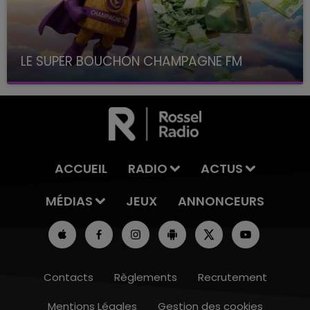
LE SUPER BOUCHON CHAMPAGNE FM
avec La Famille Champagne FM, à 8H10
ACCUEIL
RADIO
ACTUS
MÉDIAS
JEUX
ANNONCEURS
Contacts
Règlements
Recrutement
Mentions Légales
Gestion des cookies