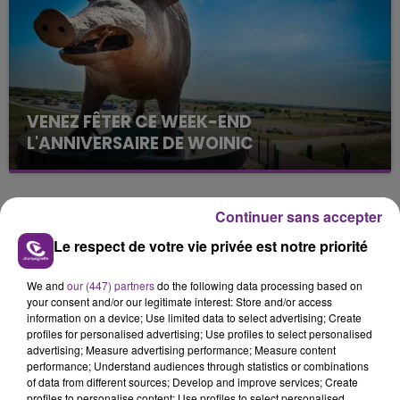
VENEZ FÊTER CE WEEK-END
L'ANNIVERSAIRE DE WOINIC
Ce samedi 8 août sera un grand jour :
l'anniversaire du plus gros sanglier du monde.
Une fête est donc organisée et vous êtes tous
Continuer sans accepter
TITRES DIFFUSÉS
conviés !
Le respect de votre vie privée est notre priorité
14h07
14h07
14h04
14h04
We and
our (447) partners
do the following data processing based on
your consent and/or our legitimate interest: Store and/or access
information on a device; Use limited data to select advertising; Create
profiles for personalised advertising; Use profiles to select personalised
advertising; Measure advertising performance; Measure content
performance; Understand audiences through statistics or combinations
of data from different sources; Develop and improve services; Create
profiles to personalise content; Use profiles to select personalised