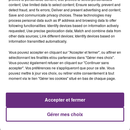
content; Use limited data to select content; Ensure security, prevent and
detect fraud, and fix errors; Deliver and present advertising and content;
Save and communicate privacy choices. These technologies may
ALEX WARREN
LANA DEL REY
process personal data such as IP address and browsing data to offer
Passenger
Summertime Sadness
following functionalities: Identify devices based on information actively
requested; Use precise geolocation data; Match and combine data from
other data sources; Link different devices; Identify devices based on
14h01
14h01
13h57
13h57
information transmitted automatically.
Vous pouvez accepter en cliquant sur "Accepter et fermer", ou affiner en
sélectionnant les finalités et/ou partenaires dans "Gérer mes choix".
Vous pouvez également refuser en cliquant sur "Continuer sans
accepter". Vos préférences ne s'appliqueront que pour ce site. Vous
pouvez mettre à jour vos choix, ou retirer votre consentement à tout
moment via le lien "Gérer les cookies" situé en bas de chaque page.
ORIA
ADELE CASTILLON
Accepter et fermer
Soiree Mondaine
Ete Avec Toi
Gérer mes choix
A L'ANTENNE