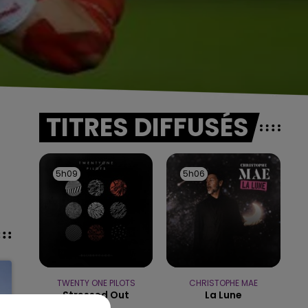
TITRES DIFFUSÉS
5h09
5h09
5h06
5h06
TWENTY ONE PILOTS
CHRISTOPHE MAE
Stressed Out
La Lune