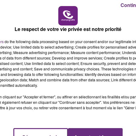
6h00 - 10h00
Contin
LA FAMILLE
Le respect de votre vie privée est notre priorité
L'INSPECTION DU TRAVAIL RAPPELLE À
L'ORDRE SUR LES CONDITIONS DE...
ers
do the following data processing based on your consent and/or our legitimate int
Alors que les dates de début des vendange
device; Use limited data to select advertising; Create profiles for personalised adver
vertising; Measure advertising performance; Measure content performance; Unders
2026 s'est avéré être plus précoce que prévu,
ns of data from different sources; Develop and improve services; Create profiles to 
l'inspection du Travail en profite pour rappeler
alised content; Use limited data to select content; Ensure security, prevent and detect
les conditions de...
ertising and content; Save and communicate privacy choices. These technologies
and browsing data to offer following functionalities: Identify devices based on infor
eolocation data; Match and combine data from other data sources; Link different de
nsmitted automatically.
cliquant sur "Accepter et fermer", ou affiner en sélectionnant les finalités et/ou pa
 également refuser en cliquant sur "Continuer sans accepter". Vos préférences ne 
tre à jour vos choix, ou retirer votre consentement à tout moment via le lien "Gérer 