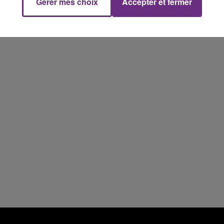
Gérer mes choix
Accepter et fermer
14h00 - 15h00
La Radio Pop