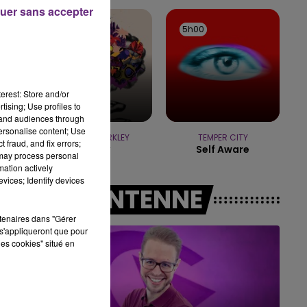
10h00 - 14h00
uer sans accepter
LE TICKET DE CAISSE
5h03
5h03
5h00
5h00
erest: Store and/or
tising; Use profiles to
tand audiences through
personalise content; Use
GNARLS BARKLEY
TEMPER CITY
 fraud, and fix errors;
Crazy
Self Aware
 may process personal
mation actively
vices; Identify devices
A L'ANTENNE
rtenaires dans "Gérer
s'appliqueront que pour
les cookies" situé en