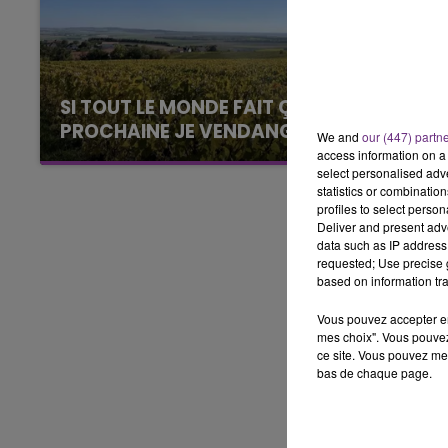
LE BEST OF DE LA FAMILLE
CHAMPAGNE FM
SI TOUT LE MONDE FAIT ÇA, MOI L'ANNÉE
PROCHAINE JE VENDANGE EN...
We and
our (447) partn
La vendange en Champagne a débuté ce jeudi
access information on a 
select personalised ad
6 août dans la commune de Montgueux (Aube).
statistics or combinatio
Du jamais vu !
profiles to select person
Deliver and present adv
data such as IP address 
requested; Use precise g
based on information tra
Vous pouvez accepter en 
mes choix". Vous pouvez
ce site. Vous pouvez met
bas de chaque page.